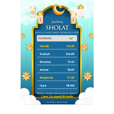
Kamis, 21 Safar 1448 H / 06 Agustus 2026
Imsak
04:15
Subuh
04:25
Dzuhur
11:41
Ashar
15:01
Maghrib
17:35
Isya
18:46
Waktu sholat berikutnya dalam:
1 jam 24 menit 18 detik
Sumber: Kemenag