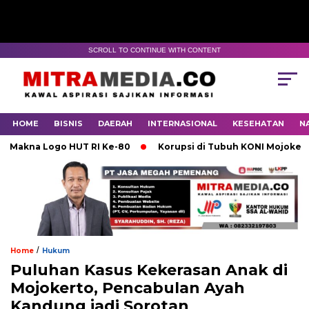
SCROLL TO CONTINUE WITH CONTENT
HOME
BISNIS
DAERAH
INTERNASIONAL
KESEHATAN
N
na Logo HUT RI Ke-80
Korupsi di Tubuh KONI Mojokerto Ka
/
Home
Hukum
Puluhan Kasus Kekerasan Anak di
Mojokerto, Pencabulan Ayah
Kandung jadi Sorotan