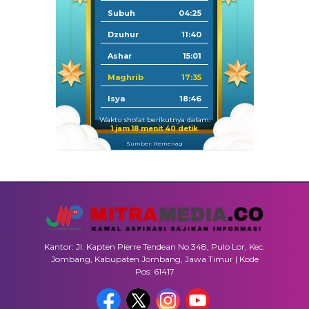
Subuh
04:25
Dzuhur
11:40
Ashar
15:01
Maghrib
17:35
Isya
18:46
Waktu sholat berikutnya dalam:
1 jam 18 menit 39 detik
Sumber: Kemenag
Kantor: Jl. Kapten Pierre Tendean No.348, Pulo Lor, Kec.
Jombang, Kabupaten Jombang, Jawa Timur | Kode
Pos: 61417