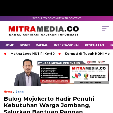
SCROLL TO CONTINUE WITH CONTENT
HOME
BISNIS
DAERAH
INTERNASIONAL
KESEHATAN
N
Makna Logo HUT RI Ke-80
Korupsi di Tubuh KONI Mojokerto
/
Home
Bisnis
Bulog Mojokerto Hadir Penuhi
Kebutuhan Warga Jombang,
Salurkan Bantuan Pangan