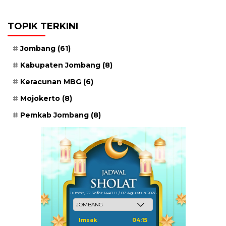
TOPIK TERKINI
Jombang
(61)
Kabupaten Jombang
(8)
Keracunan MBG
(6)
Mojokerto
(8)
Pemkab Jombang
(8)
Jum'at, 22 Safar 1448 H / 07 Agustus 2026
Imsak
04:15