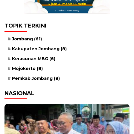
Waktu sholat berikutnya dalam:
3 jam 41 menit 55 detik
Sumber: Kemenag
TOPIK TERKINI
Jombang
(61)
Kabupaten Jombang
(8)
Keracunan MBG
(6)
Mojokerto
(8)
Pemkab Jombang
(8)
NASIONAL