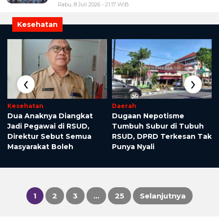
Rabu, 8 Juli 2026 - 21:17 WIB
Kesehatan
‹
›
Kesehatan
Daerah
Dua Anaknya Diangkat
Dugaan Nepotisme
Jadi Pegawai di RSUD,
Tumbuh Subur di Tubuh
Direktur Sebut Semua
RSUD, DPRD Terkesan Tak
Masyarakat Boleh
Punya Nyali
1
2
3
…
25
Selanjutnya
Paginasi