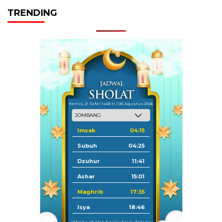
TRENDING
pos
Kamis, 21 Safar 1448 H / 06 Agustus 2026
Imsak
04:15
Subuh
04:25
Dzuhur
11:41
Ashar
15:01
Maghrib
17:35
Isya
18:46