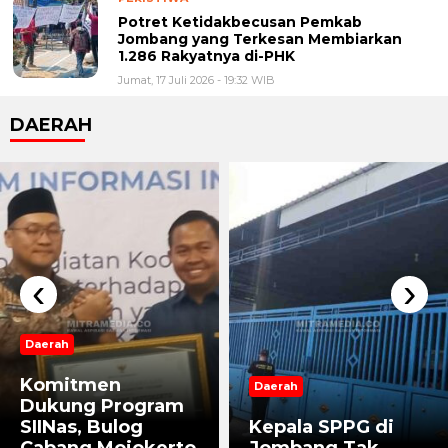
Potret Ketidakbecusan Pemkab
Jombang yang Terkesan Membiarkan
1.286 Rakyatnya di-PHK
Jumat, 17 Juli 2026 - 19:32 WIB
DAERAH
‹
›
Daerah
Komitmen
Daerah
Dukung Program
SIINas, Bulog
Kepala SPPG di
Cabang Mojokerto
Jombang Tak