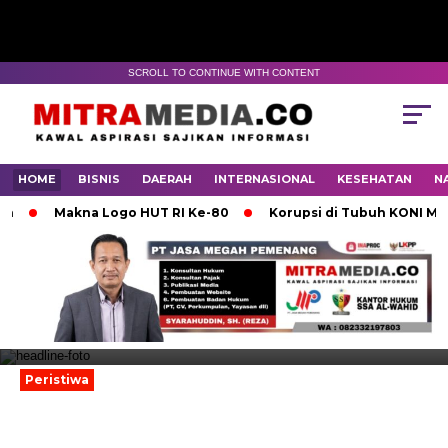
SCROLL TO CONTINUE WITH CONTENT
HOME
BISNIS
DAERAH
INTERNASIONAL
KESEHATAN
N
Makna Logo HUT RI Ke-80
Korupsi di Tubuh KONI Mojoke
Pejabat Lampung Bermental Maling,
Aset Pemprov Dijual Murah ke
Swasta, FOKAL Luruk Kejaksaan
Peristiwa