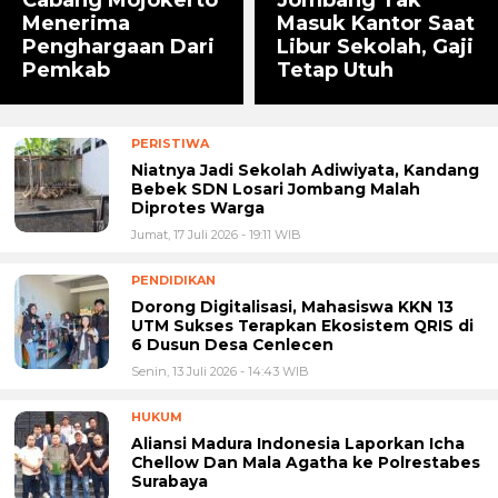
Menerima
Masuk Kantor Saat
Penghargaan Dari
Libur Sekolah, Gaji
Pemkab
Tetap Utuh
PERISTIWA
Niatnya Jadi Sekolah Adiwiyata, Kandang
Bebek SDN Losari Jombang Malah
Diprotes Warga
Jumat, 17 Juli 2026 - 19:11 WIB
PENDIDIKAN
Dorong Digitalisasi, Mahasiswa KKN 13
UTM Sukses Terapkan Ekosistem QRIS di
6 Dusun Desa Cenlecen
Senin, 13 Juli 2026 - 14:43 WIB
HUKUM
Aliansi Madura Indonesia Laporkan Icha
Chellow Dan Mala Agatha ke Polrestabes
Surabaya