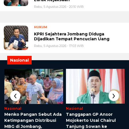
Rabu, 5 Agustus 2026 - 20:10 WIB
HUKUM
KPRI Sejahtera Jombang Diduga
Dijadikan Tempat Pencucian Uang
Rabu, 5 Agustus 2026 - 17:03 WIB
Nasional
‹
›
Nasional
Nasional
Menko Pangan Sebut Ada
Tanggapan GP Ansor
r
Ketimpangan Distribusi
Mojokerto Usai Chairul
MBG di Jombang,
Tanjung Sowan ke