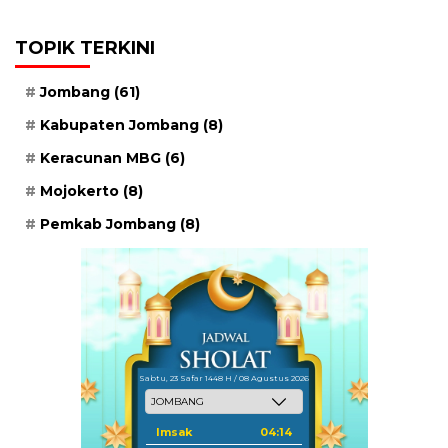
TOPIK TERKINI
Jombang
(61)
Kabupaten Jombang
(8)
Keracunan MBG
(6)
Mojokerto
(8)
Pemkab Jombang
(8)
Sabtu, 23 Safar 1448 H / 08 Agustus 2026
Imsak
04:14