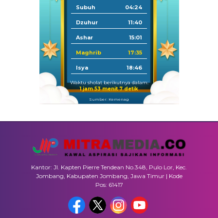
Subuh
04:24
Dzuhur
11:40
Ashar
15:01
Maghrib
17:35
Isya
18:46
Waktu sholat berikutnya dalam:
1 jam 53 menit 6 detik
Sumber: Kemenag
Kantor: Jl. Kapten Pierre Tendean No.348, Pulo Lor, Kec.
Jombang, Kabupaten Jombang, Jawa Timur | Kode
Pos: 61417