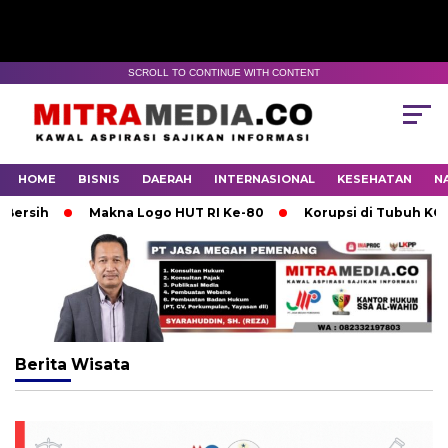
SCROLL TO CONTINUE WITH CONTENT
HOME
BISNIS
DAERAH
INTERNASIONAL
KESEHATAN
N
rsih
Makna Logo HUT RI Ke-80
Korupsi di Tubuh KONI 
Berita
Wisata