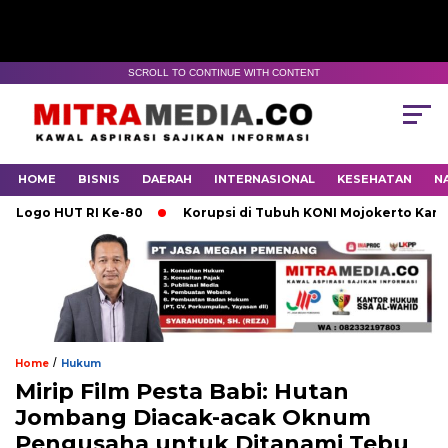
SCROLL TO CONTINUE WITH CONTENT
HOME
BISNIS
DAERAH
INTERNASIONAL
KESEHATAN
N
HUT RI Ke-80
Korupsi di Tubuh KONI Mojokerto Karena Lem
/
Home
Hukum
Mirip Film Pesta Babi: Hutan
Jombang Diacak-acak Oknum
Pengusaha untuk Ditanami Tebu