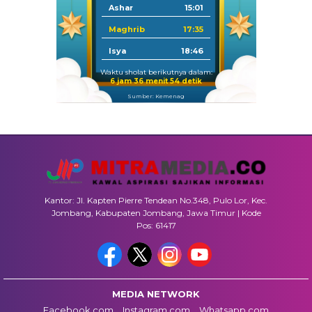
Ashar
15:01
Maghrib
17:35
Isya
18:46
Waktu sholat berikutnya dalam:
6 jam 36 menit 53 detik
Sumber: Kemenag
Kantor: Jl. Kapten Pierre Tendean No.348, Pulo Lor, Kec.
Jombang, Kabupaten Jombang, Jawa Timur | Kode
Pos: 61417
MEDIA NETWORK
Facebook.com
Instagram.com
Whatsapp.com