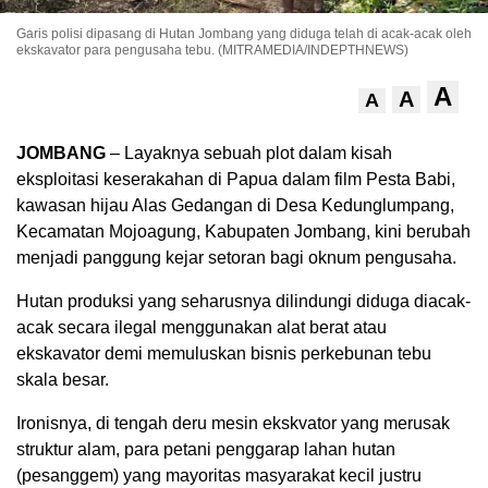
Garis polisi dipasang di Hutan Jombang yang diduga telah di acak-acak oleh
ekskavator para pengusaha tebu. (MITRAMEDIA/INDEPTHNEWS)
A
A
A
JOMBANG
– Layaknya sebuah plot dalam kisah
eksploitasi keserakahan di Papua dalam film Pesta Babi,
kawasan hijau Alas Gedangan di Desa Kedunglumpang,
Kecamatan Mojoagung, Kabupaten Jombang, kini berubah
menjadi panggung kejar setoran bagi oknum pengusaha.
Hutan produksi yang seharusnya dilindungi diduga diacak-
acak secara ilegal menggunakan alat berat atau
ekskavator demi memuluskan bisnis perkebunan tebu
skala besar.
Ironisnya, di tengah deru mesin ekskvator yang merusak
struktur alam, para petani penggarap lahan hutan
(pesanggem) yang mayoritas masyarakat kecil justru