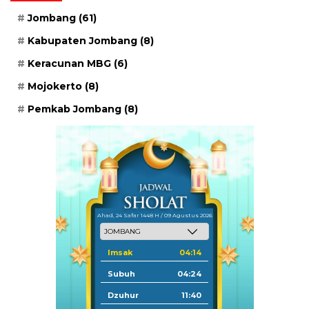
Jombang
(61)
Kabupaten Jombang
(8)
Keracunan MBG
(6)
Mojokerto
(8)
Pemkab Jombang
(8)
Ahad, 24 Safar 1448 H / 09 Agustus 2026
Imsak
04:14
Subuh
04:24
Dzuhur
11:40