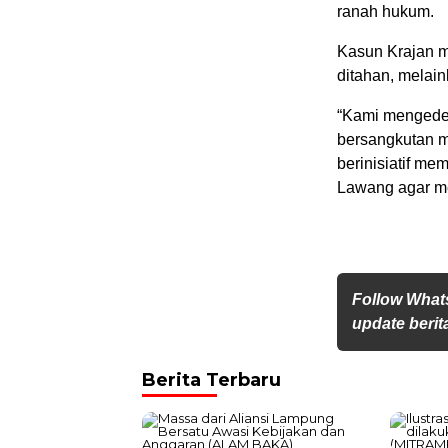
ranah hukum.
Kasun Krajan m
ditahan, melai
“Kami mengedep
bersangkutan m
berinisiatif me
Lawang agar m
Follow What
update berita
Berita Terbaru