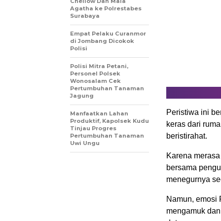
Chellow Dan Mala
Agatha ke Polrestabes
Surabaya
Empat Pelaku Curanmor
di Jombang Dicokok
Polisi
Polisi Mitra Petani,
Personel Polsek
Wonosalam Cek
Pertumbuhan Tanaman
Jagung
Peristiwa ini b
Manfaatkan Lahan
Produktif, Kapolsek Kudu
keras dari rum
Tinjau Progres
beristirahat.
Pertumbuhan Tanaman
Uwi Ungu
Karena merasa 
bersama pengur
menegurnya sec
Namun, emosi R
mengamuk dan 