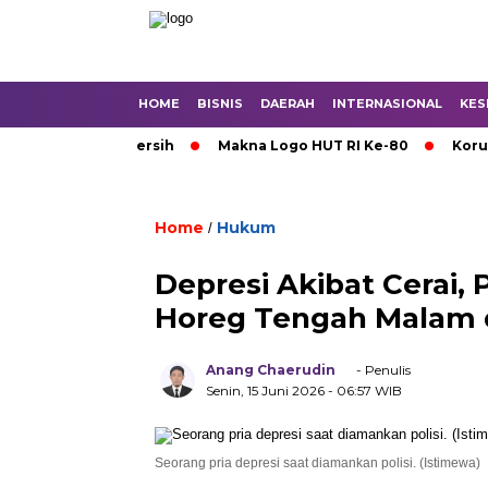
HOME
BISNIS
DAERAH
INTERNASIONAL
KES
o Krisis Air Bersih
Makna Logo HUT RI Ke-80
Korupsi 
Home
Hukum
/
Depresi Akibat Cerai,
Horeg Tengah Malam
Anang Chaerudin
- Penulis
Senin, 15 Juni 2026
- 06:57 WIB
Seorang pria depresi saat diamankan polisi. (Istimewa)