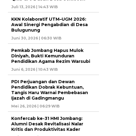
Juli 13, 2026 | 14:43 WIB
KKN Kolaboratif UTM–UGM 2026:
Awal Sinergi Pengabdian di Desa
Bulugunung
Juni 30, 2026 | 06:30 WIB
Pemkab Jombang Hapus Mulok
Diniyah, Bukti Kemunduran
Pendidikan Agama Rezim Warsubi
Juni 6, 2026 | 10:43 WIB
PDI Perjuangan dan Dewan
Pendidikan Dobrak Kebuntuan,
Tangis Haru Warnai Pembebasan
Ijazah di Gadingmangu
Mei 26, 2026 | 06:29 WIB
Konfercab ke-31 HMI Jombang:
Alumni Desak Revitalisasi Nalar
Kritis dan Produktivitas Kader