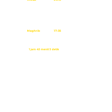
Subuh
04:25
Dzuhur
11:40
Ashar
15:01
Maghrib
17:35
Isya
18:46
Waktu sholat berikutnya dalam:
1 jam 45 menit 4 detik
Sumber: Kemenag