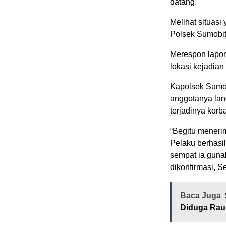
datang.
Melihat situas
Polsek Sumobit
Merespon lapora
lokasi kejadian
Kapolsek Sumo
anggotanya la
terjadinya korb
“Begitu meneri
Pelaku berhasi
sempat ia guna
dikonfirmasi, S
Baca Juga
Diduga Rau