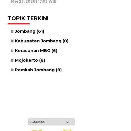
Mei 23, 2026 | 17:03 WIB
TOPIK TERKINI
Jombang
(61)
Kabupaten Jombang
(8)
Keracunan MBG
(6)
Mojokerto
(8)
Pemkab Jombang
(8)
Jum'at, 22 Safar 1448 H / 07 Agustus 2026
Imsak
04:15