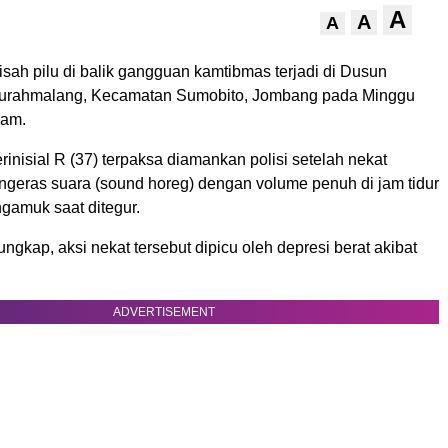
A
A
A
isah pilu di balik gangguan kamtibmas terjadi di Dusun
Curahmalang, Kecamatan Sumobito, Jombang pada Minggu
lam.
rinisial R (37) terpaksa diamankan polisi setelah nekat
geras suara (sound horeg) dengan volume penuh di jam tidur
gamuk saat ditegur.
ngkap, aksi nekat tersebut dipicu oleh depresi berat akibat
ADVERTISEMENT