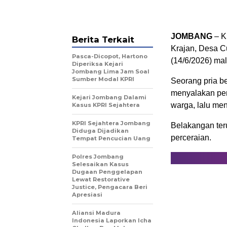
JOMBANG
– K
Berita Terkait
Krajan, Desa 
Pasca-Dicopot, Hartono
(14/6/2026) ma
Diperiksa Kejari
Jombang Lima Jam Soal
Sumber Modal KPRI
Seorang pria be
menyalakan pen
Kejari Jombang Dalami
warga, lalu men
Kasus KPRI Sejahtera
KPRI Sejahtera Jombang
Belakangan teru
Diduga Dijadikan
perceraian.
Tempat Pencucian Uang
Polres Jombang
Selesaikan Kasus
Dugaan Penggelapan
Lewat Restorative
Justice, Pengacara Beri
Apresiasi
Aliansi Madura
Indonesia Laporkan Icha