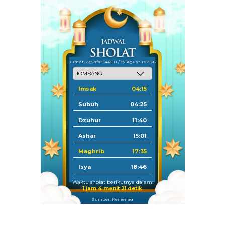
Jum'at, 22 Safar 1448 H / 07 Agustus 2026
Imsak
04:15
Subuh
04:25
Dzuhur
11:40
Ashar
15:01
Maghrib
17:35
Isya
18:46
Waktu sholat berikutnya dalam:
1 jam 4 menit 21 detik
Sumber: Kemenag