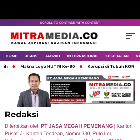
SCROLL TO CONTINUE WITH CONTENT
HOME
BISNIS
DAERAH
INTERNASIONAL
KESEHATAN
N
Makna Logo HUT RI Ke-80
Korupsi di Tubuh KONI Mojo
Redaksi
Diterbitkan oleh
PT JASA MEGAH PEMENANG
| Kantor
Pusat: Jl. Kapten Tendean, Nomor 330, Pulo Lor,