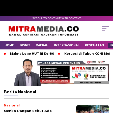
SCROLL TO CONTINUE WITH CONTENT
HOME
BISNIS
DAERAH
INTERNASIONAL
KESEHATAN
N
Makna Logo HUT RI Ke-80
Korupsi di Tubuh KONI Mojokert
Berita
Nasional
Nasional
Menko Pangan Sebut Ada