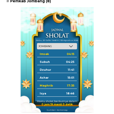
Pemkab Jombang
(8)
Rabu, 20 Safar 1448 H / 05 Agustus 2026
Imsak
04:15
Subuh
04:25
Dzuhur
11:41
Ashar
15:01
Maghrib
17:35
Isya
18:46
Waktu sholat berikutnya dalam:
0 jam 18 menit 59 detik
Sumber: Kemenag