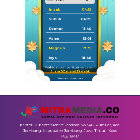
Imsak
04:15
Subuh
04:25
Dzuhur
11:40
Ashar
15:01
Maghrib
17:35
Isya
18:46
Waktu sholat berikutnya dalam:
3 jam 52 menit 12 detik
Sumber: Kemenag
Kantor: Jl. Kapten Pierre Tendean No.348, Pulo Lor, Kec.
Jombang, Kabupaten Jombang, Jawa Timur | Kode
Pos: 61417