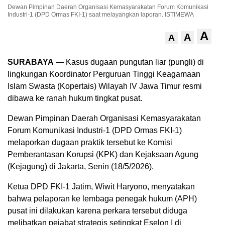
Dewan Pimpinan Daerah Organisasi Kemasyarakatan Forum Komunikasi
Industri-1 (DPD Ormas FKI-1) saat melayangkan laporan. ISTIMEWA
A
A
A
SURABAYA
— Kasus dugaan pungutan liar (pungli) di
lingkungan Koordinator Perguruan Tinggi Keagamaan
Islam Swasta (Kopertais) Wilayah IV Jawa Timur resmi
dibawa ke ranah hukum tingkat pusat.
Dewan Pimpinan Daerah Organisasi Kemasyarakatan
Forum Komunikasi Industri-1 (DPD Ormas FKI-1)
melaporkan dugaan praktik tersebut ke Komisi
Pemberantasan Korupsi (KPK) dan Kejaksaan Agung
(Kejagung) di Jakarta, Senin (18/5/2026).
Ketua DPD FKI-1 Jatim, Wiwit Haryono, menyatakan
bahwa pelaporan ke lembaga penegak hukum (APH)
pusat ini dilakukan karena perkara tersebut diduga
melibatkan pejabat strategis setingkat Eselon I di