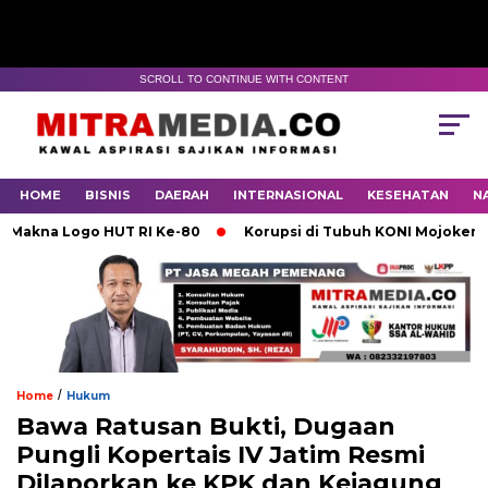
SCROLL TO CONTINUE WITH CONTENT
HOME
BISNIS
DAERAH
INTERNASIONAL
KESEHATAN
N
 Logo HUT RI Ke-80
Korupsi di Tubuh KONI Mojokerto Kare
/
Home
Hukum
Bawa Ratusan Bukti, Dugaan
Pungli Kopertais IV Jatim Resmi
Dilaporkan ke KPK dan Kejagung