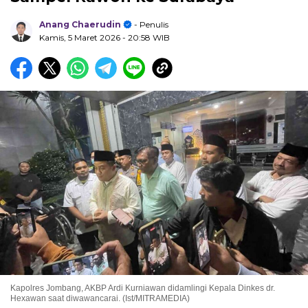
Anang Chaerudin
- Penulis
Kamis, 5 Maret 2026
- 20:58 WIB
Kapolres Jombang, AKBP Ardi Kurniawan didamlingi Kepala Dinkes dr.
Hexawan saat diwawancarai. (Ist/MITRAMEDIA)