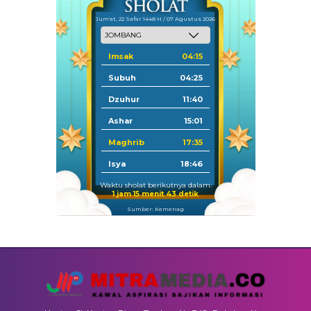
Jum'at, 22 Safar 1448 H / 07 Agustus 2026
Imsak
04:15
Subuh
04:25
Dzuhur
11:40
Ashar
15:01
Maghrib
17:35
Isya
18:46
Waktu sholat berikutnya dalam:
1 jam 15 menit 42 detik
Sumber: Kemenag