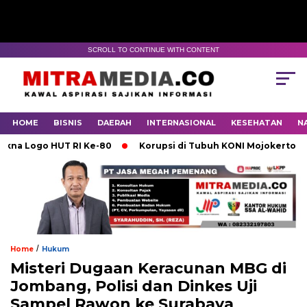
SCROLL TO CONTINUE WITH CONTENT
HOME
BISNIS
DAERAH
INTERNASIONAL
KESEHATAN
N
ogo HUT RI Ke-80
Korupsi di Tubuh KONI Mojokerto Karena
/
Home
Hukum
Misteri Dugaan Keracunan MBG di
Jombang, Polisi dan Dinkes Uji
Sampel Rawon ke Surabaya