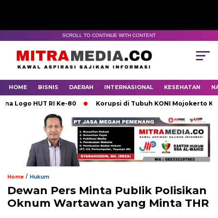
SCROLL TO CONTINUE WITH CONTENT
HOME
BISNIS
DAERAH
INTERNASIONAL
KESEHATAN
N
go HUT RI Ke-80
Korupsi di Tubuh KONI Mojokerto Karena 
/
Home
Hukum
Dewan Pers Minta Publik Polisikan
Oknum Wartawan yang Minta THR