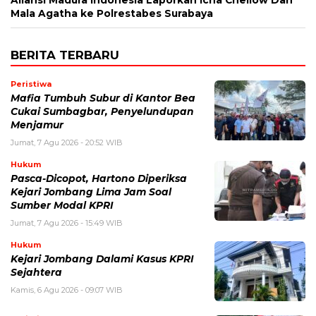
Aliansi Madura Indonesia Laporkan Icha Chellow Dan
Mala Agatha ke Polrestabes Surabaya
BERITA TERBARU
Peristiwa
Mafia Tumbuh Subur di Kantor Bea
Cukai Sumbagbar, Penyelundupan
Menjamur
Jumat, 7 Agu 2026 - 20:52 WIB
Hukum
Pasca-Dicopot, Hartono Diperiksa
Kejari Jombang Lima Jam Soal
Sumber Modal KPRI
Jumat, 7 Agu 2026 - 15:49 WIB
Hukum
Kejari Jombang Dalami Kasus KPRI
Sejahtera
Kamis, 6 Agu 2026 - 09:07 WIB