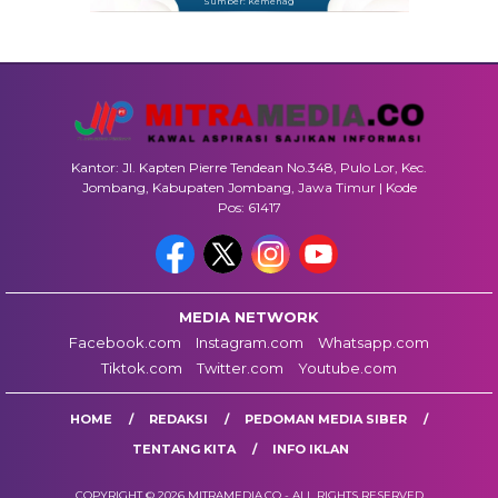
Sumber: Kemenag
Kantor: Jl. Kapten Pierre Tendean No.348, Pulo Lor, Kec.
Jombang, Kabupaten Jombang, Jawa Timur | Kode
Pos: 61417
MEDIA NETWORK
Facebook.com
Instagram.com
Whatsapp.com
Tiktok.com
Twitter.com
Youtube.com
HOME
REDAKSI
PEDOMAN MEDIA SIBER
TENTANG KITA
INFO IKLAN
COPYRIGHT © 2026 MITRAMEDIA.CO - ALL RIGHTS RESERVED