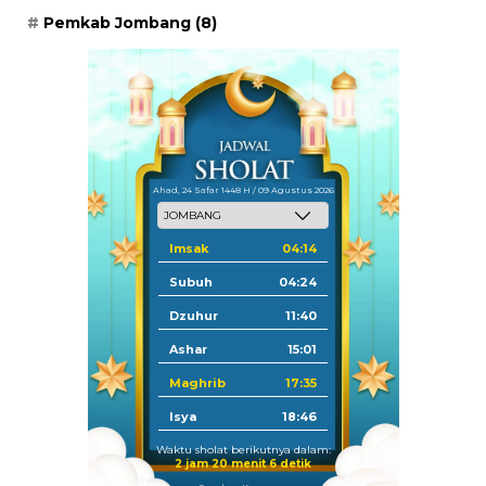
Pemkab Jombang
(8)
Ahad, 24 Safar 1448 H / 09 Agustus 2026
Imsak
04:14
Subuh
04:24
Dzuhur
11:40
Ashar
15:01
Maghrib
17:35
Isya
18:46
Waktu sholat berikutnya dalam:
2 jam 20 menit 5 detik