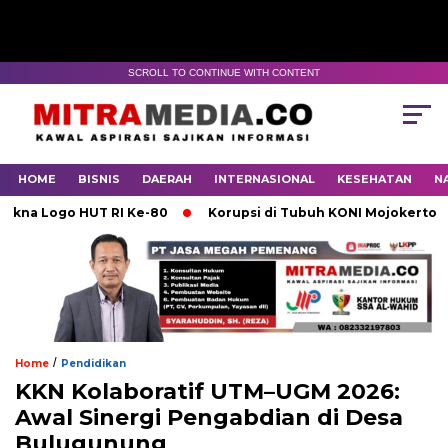
SCROLL TO CONTINUE WITH CONTENT
HOME
BISNIS
DAERAH
INTERNASIONAL
KESEHATAN
N
ogo HUT RI Ke-80
Korupsi di Tubuh KONI Mojokerto Karena
/
Home
Pendidikan
KKN Kolaboratif UTM–UGM 2026:
Awal Sinergi Pengabdian di Desa
Bulugunung