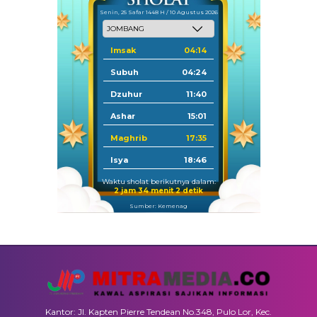
Senin, 25 Safar 1448 H / 10 Agustus 2026
Imsak
04:14
Subuh
04:24
Dzuhur
11:40
Ashar
15:01
Maghrib
17:35
Isya
18:46
Waktu sholat berikutnya dalam:
2 jam 34 menit 1 detik
Sumber: Kemenag
Kantor: Jl. Kapten Pierre Tendean No.348, Pulo Lor, Kec.