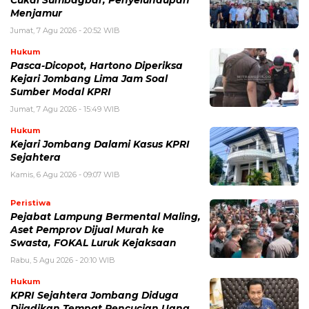
Cukai Sumbagbar, Penyelundupan
Menjamur
Jumat, 7 Agu 2026 - 20:52 WIB
Hukum
Pasca-Dicopot, Hartono Diperiksa
Kejari Jombang Lima Jam Soal
Sumber Modal KPRI
Jumat, 7 Agu 2026 - 15:49 WIB
Hukum
Kejari Jombang Dalami Kasus KPRI
Sejahtera
Kamis, 6 Agu 2026 - 09:07 WIB
Peristiwa
Pejabat Lampung Bermental Maling,
Aset Pemprov Dijual Murah ke
Swasta, FOKAL Luruk Kejaksaan
Rabu, 5 Agu 2026 - 20:10 WIB
Hukum
KPRI Sejahtera Jombang Diduga
Dijadikan Tempat Pencucian Uang