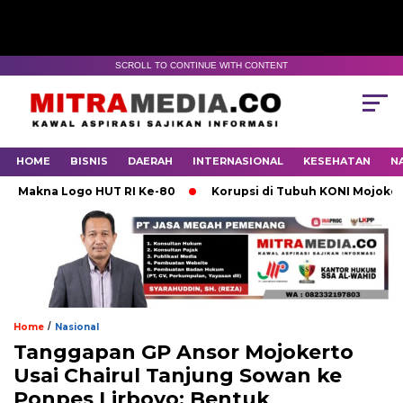
SCROLL TO CONTINUE WITH CONTENT
HOME
BISNIS
DAERAH
INTERNASIONAL
KESEHATAN
N
na Logo HUT RI Ke-80
Korupsi di Tubuh KONI Mojokerto Ka
/
Home
Nasional
Tanggapan GP Ansor Mojokerto
Usai Chairul Tanjung Sowan ke
Ponpes Lirboyo: Bentuk