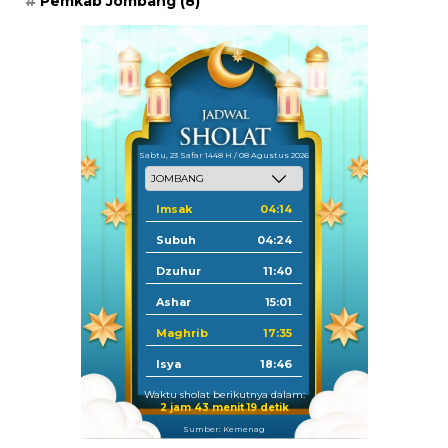
Pemkab Jombang
(8)
Sabtu, 23 Safar 1448 H / 08 Agustus 2026
Imsak
04:14
Subuh
04:24
Dzuhur
11:40
Ashar
15:01
Maghrib
17:35
Isya
18:46
Waktu sholat berikutnya dalam:
2 jam 43 menit 18 detik
Sumber: Kemenag