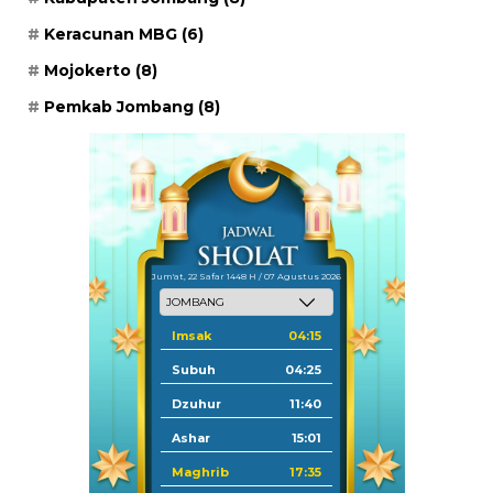
Keracunan MBG
(6)
Mojokerto
(8)
Pemkab Jombang
(8)
Jum'at, 22 Safar 1448 H / 07 Agustus 2026
Imsak
04:15
Subuh
04:25
Dzuhur
11:40
Ashar
15:01
Maghrib
17:35