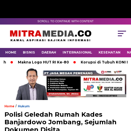
SCROLL TO CONTINUE WITH CONTENT
HOME
BISNIS
DAERAH
INTERNASIONAL
KESEHATAN
N
Makna Logo HUT RI Ke-80
Korupsi di Tubuh KONI Mojoke
/
Home
Hukum
Polisi Geledah Rumah Kades
Banjardowo Jombang, Sejumlah
Dokumen Disita