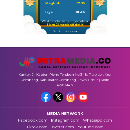
Maghrib
17:35
Isya
18:46
Waktu sholat berikutnya dalam:
1 jam 21 menit 47 detik
Sumber: Kemenag
Kantor: Jl. Kapten Pierre Tendean No.348, Pulo Lor, Kec.
Jombang, Kabupaten Jombang, Jawa Timur | Kode
Pos: 61417
MEDIA NETWORK
Facebook.com
Instagram.com
Whatsapp.com
Tiktok.com
Twitter.com
Youtube.com