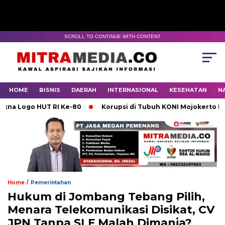
SCROLL TO CONTINUE WITH CONTENT
HOME
BISNIS
DAERAH
INTERNASIONAL
KESEHATAN
N
ogo HUT RI Ke-80
Korupsi di Tubuh KONI Mojokerto Karena
/
Home
Pemerintahan
Hukum di Jombang Tebang Pilih,
Menara Telekomunikasi Disikat, CV
JPN Tanpa SLF Malah Dimanja?