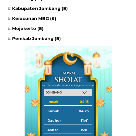
Kabupaten Jombang
(8)
Keracunan MBG
(6)
Mojokerto
(8)
Pemkab Jombang
(8)
Kamis, 21 Safar 1448 H / 06 Agustus 2026
Imsak
04:15
Subuh
04:25
Dzuhur
11:41
Ashar
15:01