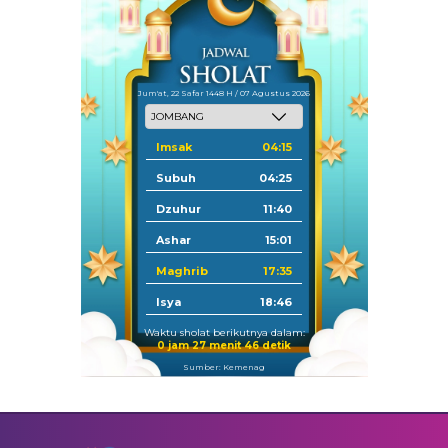
Jum'at, 22 Safar 1448 H / 07 Agustus 2026
Imsak
04:15
Subuh
04:25
Dzuhur
11:40
Ashar
15:01
Maghrib
17:35
Isya
18:46
Waktu sholat berikutnya dalam:
0 jam 27 menit 45 detik
Sumber: Kemenag