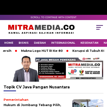
SCROLL TO CONTINUE WITH CONTENT
HOME
BISNIS
DAERAH
INTERNASIONAL
KESEHATAN
N
rsih
Makna Logo HUT RI Ke-80
Korupsi di Tubuh KONI 
Topik
CV Java Pangan Nusantara
Pemerintahan
Hukum di Jombang Tebang Pilih,