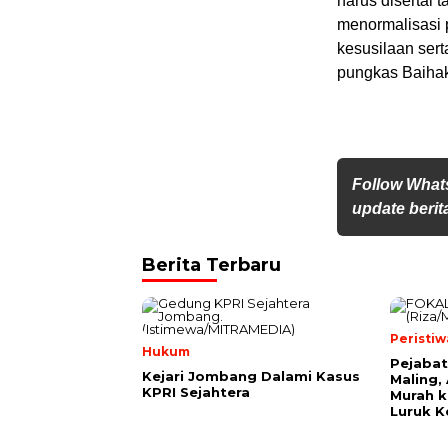
harus disertai 
menormalisasi 
kesusilaan ser
pungkas Baihak
Follow What
update berita
Berita Terbaru
Peristiw
Hukum
Pejaba
Kejari Jombang Dalami Kasus
Maling,
KPRI Sejahtera
Murah k
Luruk K