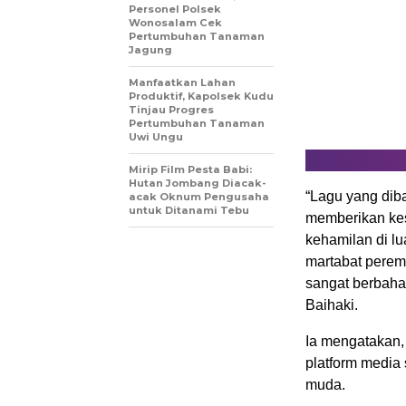
Personel Polsek
Wonosalam Cek
Pertumbuhan Tanaman
Jagung
Manfaatkan Lahan
Produktif, Kapolsek Kudu
Tinjau Progres
Pertumbuhan Tanaman
Uwi Ungu
Mirip Film Pesta Babi:
Hutan Jombang Diacak-
“Lagu yang dib
acak Oknum Pengusaha
untuk Ditanami Tebu
memberikan kes
kehamilan di l
martabat perem
sangat berbaha
Baihaki.
Ia mengatakan, 
platform media 
muda.