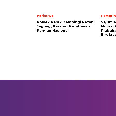
Peristiwa
Pemerin
Polsek Perak Dampingi Petani
Sejumla
Jagung, Perkuat Ketahanan
Mutasi 
Pangan Nasional
Plabuh
Birokras