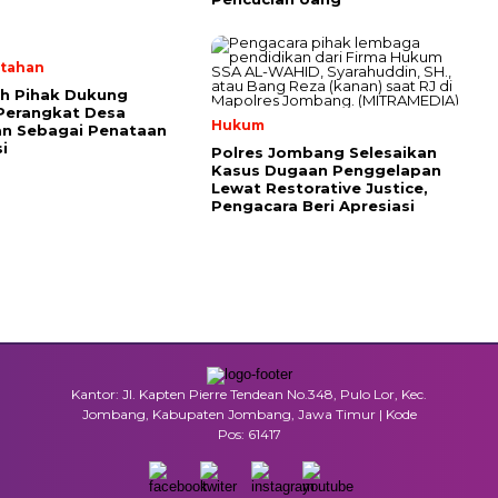
tahan
h Pihak Dukung
Perangkat Desa
Hukum
an Sebagai Penataan
i
Polres Jombang Selesaikan
Kasus Dugaan Penggelapan
Lewat Restorative Justice,
Pengacara Beri Apresiasi
Kantor: Jl. Kapten Pierre Tendean No.348, Pulo Lor, Kec.
Jombang, Kabupaten Jombang, Jawa Timur | Kode
Pos: 61417