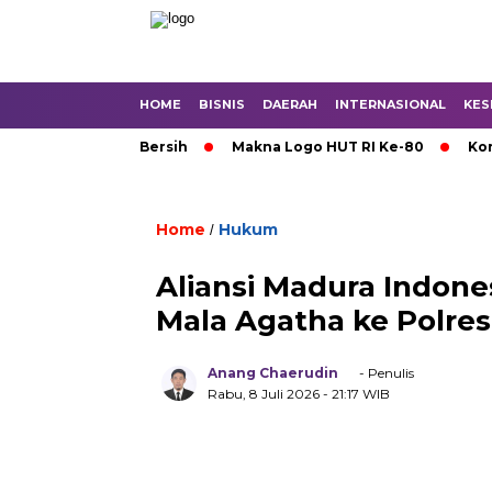
HOME
BISNIS
DAERAH
INTERNASIONAL
KES
rto Krisis Air Bersih
Makna Logo HUT RI Ke-80
Korupsi
Home
Hukum
/
Aliansi Madura Indone
Mala Agatha ke Polre
Anang Chaerudin
- Penulis
Rabu, 8 Juli 2026
- 21:17 WIB