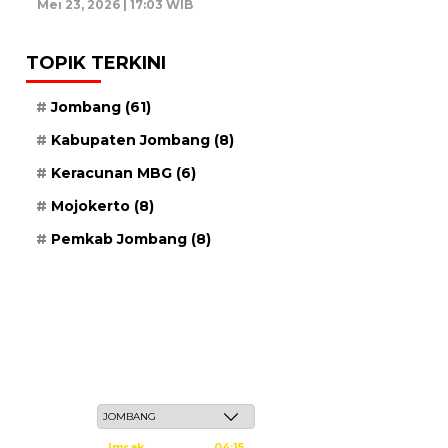
Mei 23, 2026 | 17:03 WIB
TOPIK TERKINI
Jombang
(61)
Kabupaten Jombang
(8)
Keracunan MBG
(6)
Mojokerto
(8)
Pemkab Jombang
(8)
Kamis, 21 Safar 1448 H / 06 Agustus 2026
Imsak
04:15