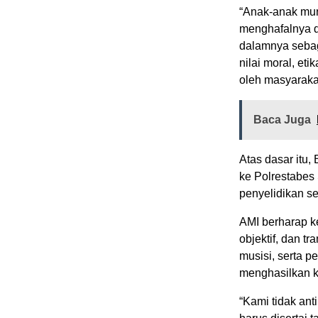
“Anak-anak mun
menghafalnya d
dalamnya sebaga
nilai moral, eti
oleh masyarakat
Baca Juga
Atas dasar itu
ke Polrestabes
penyelidikan s
AMI berharap ke
objektif, dan t
musisi, serta p
menghasilkan k
“Kami tidak ant