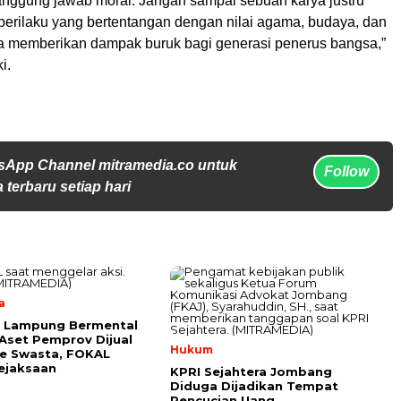
tanggung jawab moral. Jangan sampai sebuah karya justru
perilaku yang bertentangan dengan nilai agama, budaya, dan
ta memberikan dampak buruk bagi generasi penerus bangsa,”
i.
sApp Channel mitramedia.co untuk
Follow
 terbaru setiap hari
a
t Lampung Bermental
 Aset Pemprov Dijual
Hukum
e Swasta, FOKAL
ejaksaan
KPRI Sejahtera Jombang
Diduga Dijadikan Tempat
Pencucian Uang