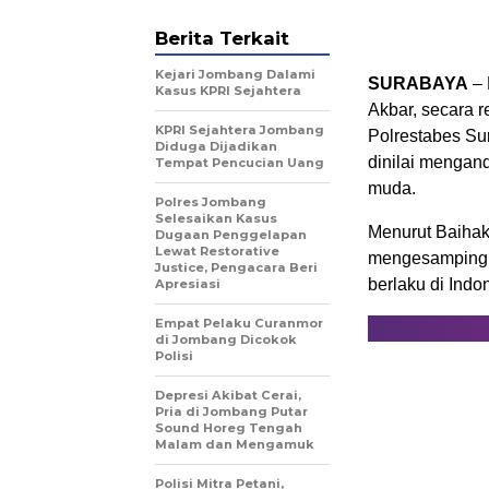
Berita Terkait
Kejari Jombang Dalami
SURABAYA
– 
Kasus KPRI Sejahtera
Akbar, secara 
KPRI Sejahtera Jombang
Polrestabes Su
Diduga Dijadikan
dinilai mengand
Tempat Pencucian Uang
muda.
Polres Jombang
Selesaikan Kasus
Menurut Baihak
Dugaan Penggelapan
Lewat Restorative
mengesampingka
Justice, Pengacara Beri
berlaku di Indo
Apresiasi
Empat Pelaku Curanmor
di Jombang Dicokok
Polisi
Depresi Akibat Cerai,
Pria di Jombang Putar
Sound Horeg Tengah
Malam dan Mengamuk
Polisi Mitra Petani,