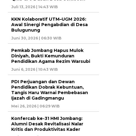
Juli 13, 2026 | 14:43 WIB
KKN Kolaboratif UTM–UGM 2026:
Awal Sinergi Pengabdian di Desa
Bulugunung
Juni 30, 2026 | 06:30 WIB
Pemkab Jombang Hapus Mulok
Diniyah, Bukti Kemunduran
Pendidikan Agama Rezim Warsubi
Juni 6, 2026 | 10:43 WIB
PDI Perjuangan dan Dewan
Pendidikan Dobrak Kebuntuan,
Tangis Haru Warnai Pembebasan
Ijazah di Gadingmangu
Mei 26, 2026 | 06:29 WIB
Konfercab ke-31 HMI Jombang:
Alumni Desak Revitalisasi Nalar
Kritis dan Produktivitas Kader