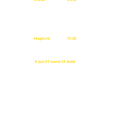
Subuh
04:25
Dzuhur
11:41
Ashar
15:01
Maghrib
17:35
Isya
18:46
Waktu sholat berikutnya dalam:
6 jam 57 menit 52 detik
Sumber: Kemenag