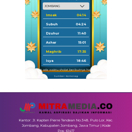
Imsak
04:14
Subuh
04:24
Dzuhur
11:40
Ashar
15:01
Maghrib
17:35
Isya
18:46
Tidak ada waktu sholat berikutnya hari ini.
Sumber: Kemenag
Kantor: Jl. Kapten Pierre Tendean No.348, Pulo Lor, Kec.
Jombang, Kabupaten Jombang, Jawa Timur | Kode
Pos: 61417