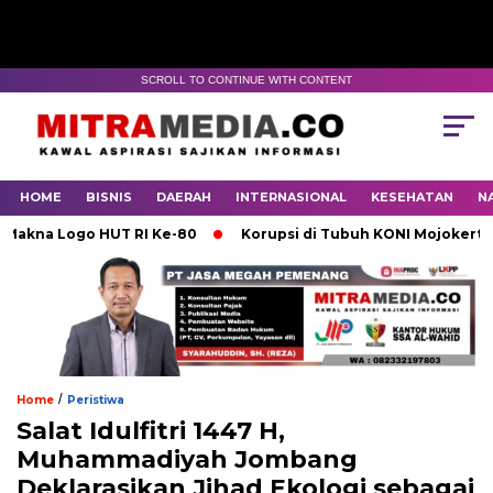
SCROLL TO CONTINUE WITH CONTENT
HOME
BISNIS
DAERAH
INTERNASIONAL
KESEHATAN
N
 Logo HUT RI Ke-80
Korupsi di Tubuh KONI Mojokerto Kare
/
Home
Peristiwa
Salat Idulfitri 1447 H,
Muhammadiyah Jombang
Deklarasikan Jihad Ekologi sebagai