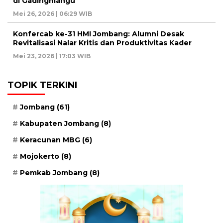
di Gadingmangu
Mei 26, 2026 | 06:29 WIB
Konfercab ke-31 HMI Jombang: Alumni Desak
Revitalisasi Nalar Kritis dan Produktivitas Kader
Mei 23, 2026 | 17:03 WIB
TOPIK TERKINI
Jombang
(61)
Kabupaten Jombang
(8)
Keracunan MBG
(6)
Mojokerto
(8)
Pemkab Jombang
(8)