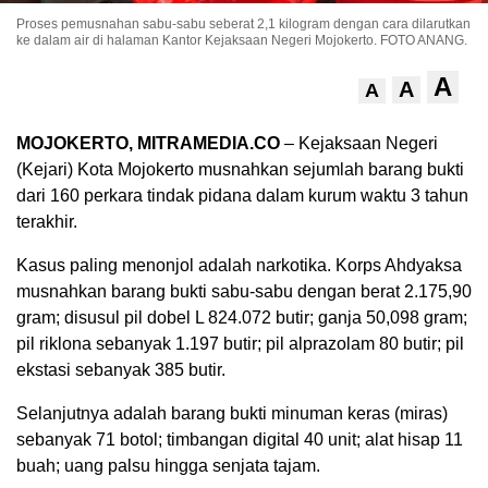
Proses pemusnahan sabu-sabu seberat 2,1 kilogram dengan cara dilarutkan
ke dalam air di halaman Kantor Kejaksaan Negeri Mojokerto. FOTO ANANG.
A
A
A
MOJOKERTO, MITRAMEDIA.CO
– Kejaksaan Negeri
(Kejari) Kota Mojokerto musnahkan sejumlah barang bukti
dari 160 perkara tindak pidana dalam kurum waktu 3 tahun
terakhir.
Kasus paling menonjol adalah narkotika. Korps Ahdyaksa
musnahkan barang bukti sabu-sabu dengan berat 2.175,90
gram; disusul pil dobel L 824.072 butir; ganja 50,098 gram;
pil riklona sebanyak 1.197 butir; pil alprazolam 80 butir; pil
ekstasi sebanyak 385 butir.
Selanjutnya adalah barang bukti minuman keras (miras)
sebanyak 71 botol; timbangan digital 40 unit; alat hisap 11
buah; uang palsu hingga senjata tajam.