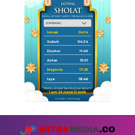
Sabtu, 23 Safar 1448 H / 08 Agustus 2026
Imsak
04:14
Subuh
04:24
Dzuhur
11:40
Ashar
15:01
Maghrib
17:35
Isya
18:46
Waktu sholat berikutnya dalam:
1 jam 36 menit 50 detik
Sumber: Kemenag