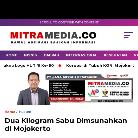
SCROLL TO CONTINUE WITH CONTENT
HOME
BISNIS
DAERAH
INTERNASIONAL
KESEHATAN
N
 Logo HUT RI Ke-80
Korupsi di Tubuh KONI Mojokerto Karen
/
Home
Hukum
Dua Kilogram Sabu Dimsunahkan
di Mojokerto