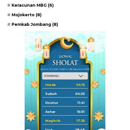
Keracunan MBG
(6)
Mojokerto
(8)
Pemkab Jombang
(8)
Kamis, 21 Safar 1448 H / 06 Agustus 2026
Imsak
04:15
Subuh
04:25
Dzuhur
11:41
Ashar
15:01
Maghrib
17:35
Isya
18:46