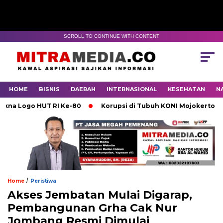
SCROLL TO CONTINUE WITH CONTENT
HOME
BISNIS
DAERAH
INTERNASIONAL
KESEHATAN
N
ogo HUT RI Ke-80
Korupsi di Tubuh KONI Mojokerto Karena
/
Home
Peristiwa
Akses Jembatan Mulai Digarap,
Pembangunan Grha Cak Nur
Jombang Resmi Dimulai