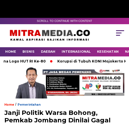
SCROLL TO CONTINUE WITH CONTENT
HOME
BISNIS
DAERAH
INTERNASIONAL
KESEHATAN
N
go HUT RI Ke-80
Korupsi di Tubuh KONI Mojokerto Karena 
/
Home
Pemerintahan
Janji Politik Warsa Bohong,
Pemkab Jombang Dinilai Gagal