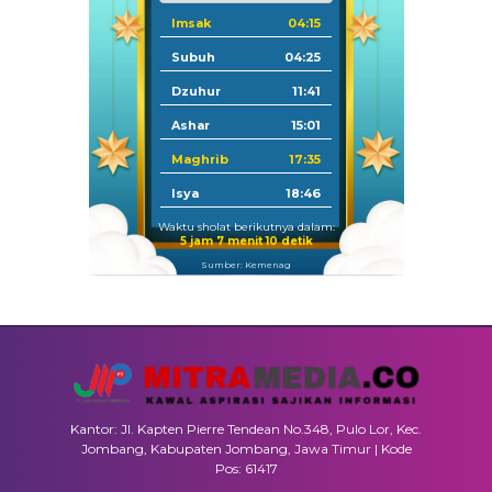
Imsak
04:15
Subuh
04:25
Dzuhur
11:41
Ashar
15:01
Maghrib
17:35
Isya
18:46
Waktu sholat berikutnya dalam:
5 jam 7 menit 9 detik
Sumber: Kemenag
Kantor: Jl. Kapten Pierre Tendean No.348, Pulo Lor, Kec.
Jombang, Kabupaten Jombang, Jawa Timur | Kode
Pos: 61417