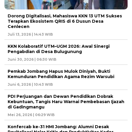
Dorong Digitalisasi, Mahasiswa KKN 13 UTM Sukses
Terapkan Ekosistem QRIS di 6 Dusun Desa
Cenlecen
Juli 13, 2026 | 14:43 WIB
KKN Kolaboratif UTM–UGM 2026: Awal Sinergi
Pengabdian di Desa Bulugunung
Juni 30, 2026 | 06:30 WIB
Pemkab Jombang Hapus Mulok Diniyah, Bukti
Kemunduran Pendidikan Agama Rezim Warsubi
Juni 6, 2026 | 10:43 WIB
PDI Perjuangan dan Dewan Pendidikan Dobrak
Kebuntuan, Tangis Haru Warnai Pembebasan Ijazah
di Gadingmangu
Mei 26, 2026 | 06:29 WIB
Konfercab ke-31 HMI Jombang: Alumni Desak
Revitalisasi Nalar Kritis dan Produktivitas Kader