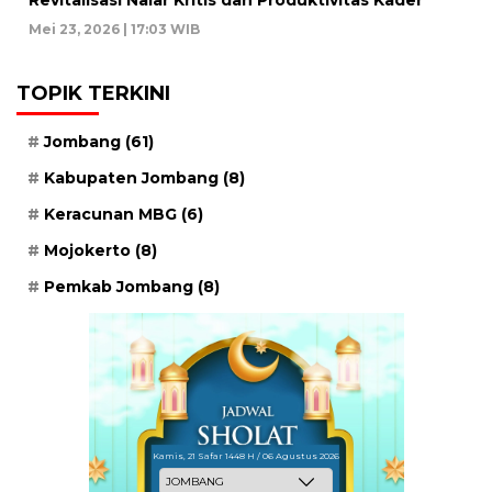
Mei 23, 2026 | 17:03 WIB
TOPIK TERKINI
Jombang
(61)
Kabupaten Jombang
(8)
Keracunan MBG
(6)
Mojokerto
(8)
Pemkab Jombang
(8)
Kamis, 21 Safar 1448 H / 06 Agustus 2026