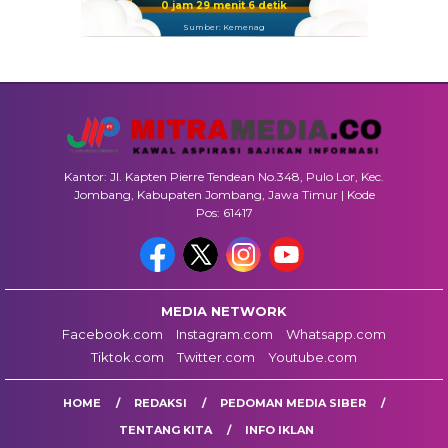
0 jam 29 menit 5 detik
Sumber: Kemenag
Kantor: Jl. Kapten Pierre Tendean No.348, Pulo Lor, Kec.
Jombang, Kabupaten Jombang, Jawa Timur | Kode
Pos: 61417
MEDIA NETWORK
Facebook.com
Instagram.com
Whatsapp.com
Tiktok.com
Twitter.com
Youtube.com
HOME
REDAKSI
PEDOMAN MEDIA SIBER
TENTANG KITA
INFO IKLAN