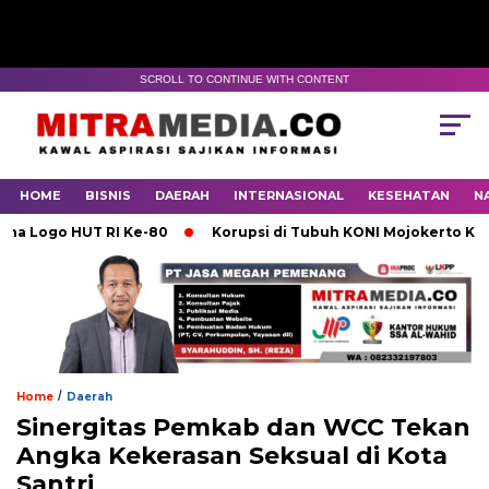
SCROLL TO CONTINUE WITH CONTENT
HOME
BISNIS
DAERAH
INTERNASIONAL
KESEHATAN
N
o HUT RI Ke-80
Korupsi di Tubuh KONI Mojokerto Karena L
/
Home
Daerah
Sinergitas Pemkab dan WCC Tekan
Angka Kekerasan Seksual di Kota
Santri