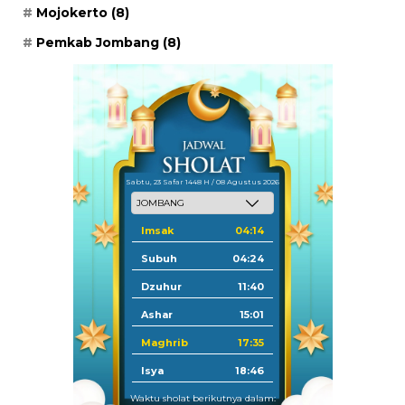
Mojokerto
(8)
Pemkab Jombang
(8)
Sabtu, 23 Safar 1448 H / 08 Agustus 2026
Imsak
04:14
Subuh
04:24
Dzuhur
11:40
Ashar
15:01
Maghrib
17:35
Isya
18:46
Waktu sholat berikutnya dalam: