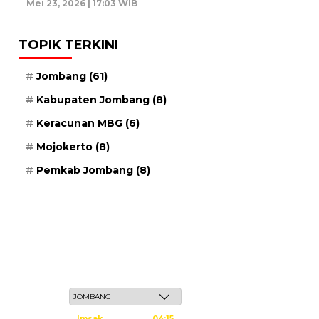
Mei 23, 2026 | 17:03 WIB
TOPIK TERKINI
Jombang
(61)
Kabupaten Jombang
(8)
Keracunan MBG
(6)
Mojokerto
(8)
Pemkab Jombang
(8)
Kamis, 21 Safar 1448 H / 06 Agustus 2026
Imsak
04:15