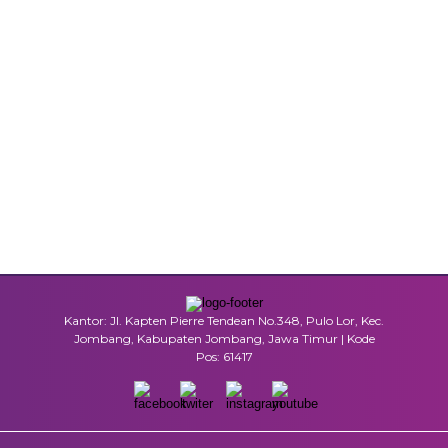
Kantor: Jl. Kapten Pierre Tendean No.348, Pulo Lor, Kec.
Jombang, Kabupaten Jombang, Jawa Timur | Kode
Pos: 61417