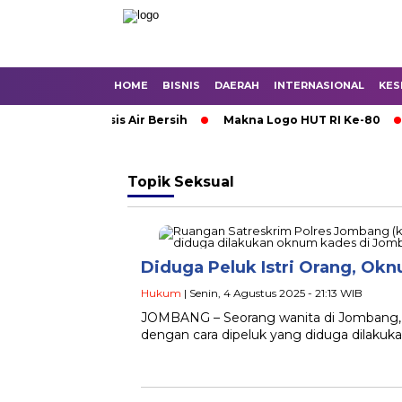
HOME
BISNIS
DAERAH
INTERNASIONAL
KES
Mojokerto Krisis Air Bersih
Makna Logo HUT RI Ke-80
Topik
Seksual
Diduga Peluk Istri Orang, Ok
Hukum
| Senin, 4 Agustus 2025 - 21:13 WIB
JOMBANG – Seorang wanita di Jombang, 
dengan cara dipeluk yang diduga dilakuk