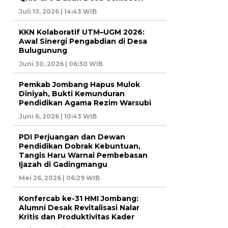
Juli 13, 2026 | 14:43 WIB
KKN Kolaboratif UTM–UGM 2026:
Awal Sinergi Pengabdian di Desa
Bulugunung
Juni 30, 2026 | 06:30 WIB
Pemkab Jombang Hapus Mulok
Diniyah, Bukti Kemunduran
Pendidikan Agama Rezim Warsubi
Juni 6, 2026 | 10:43 WIB
PDI Perjuangan dan Dewan
Pendidikan Dobrak Kebuntuan,
Tangis Haru Warnai Pembebasan
Ijazah di Gadingmangu
Mei 26, 2026 | 06:29 WIB
Konfercab ke-31 HMI Jombang:
Alumni Desak Revitalisasi Nalar
Kritis dan Produktivitas Kader