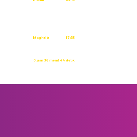
Subuh
04:25
Dzuhur
11:41
Ashar
15:01
Maghrib
17:35
Isya
18:46
Waktu sholat berikutnya dalam:
0 jam 36 menit 44 detik
Sumber: Kemenag