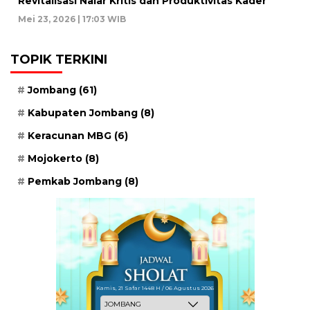
Revitalisasi Nalar Kritis dan Produktivitas Kader
Mei 23, 2026 | 17:03 WIB
TOPIK TERKINI
Jombang
(61)
Kabupaten Jombang
(8)
Keracunan MBG
(6)
Mojokerto
(8)
Pemkab Jombang
(8)
Kamis, 21 Safar 1448 H / 06 Agustus 2026