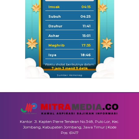
Imsak
04:15
Subuh
04:25
Dzuhur
11:41
Ashar
15:01
Maghrib
17:35
Isya
18:46
Waktu sholat berikutnya dalam:
7 jam 3 menit 11 detik
Sumber: Kemenag
Kantor: Jl. Kapten Pierre Tendean No.348, Pulo Lor, Kec.
Jombang, Kabupaten Jombang, Jawa Timur | Kode
Pos: 61417