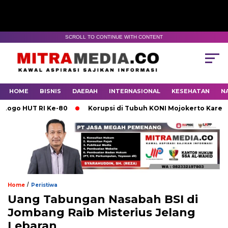
SCROLL TO CONTINUE WITH CONTENT
HOME
BISNIS
DAERAH
INTERNASIONAL
KESEHATAN
N
HUT RI Ke-80
Korupsi di Tubuh KONI Mojokerto Karena Lem
/
Home
Peristiwa
Uang Tabungan Nasabah BSI di
Jombang Raib Misterius Jelang
Lebaran