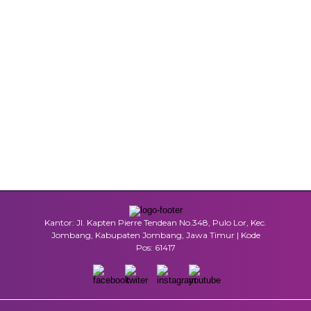
Kantor: Jl. Kapten Pierre Tendean No.348, Pulo Lor, Kec.
Jombang, Kabupaten Jombang, Jawa Timur | Kode
Pos: 61417