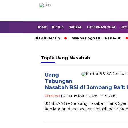
HOME
BISNIS
DAERAH
INTERNASIONAL
KES
 Mojokerto Krisis Air Bersih
Makna Logo HUT RI Ke-80
Topik
Uang Nasabah
Uang
Tabungan
Nasabah BSI di Jombang Raib 
Peristiwa
| Rabu, 18 Maret 2026 - 14:31 WIB
JOMBANG – Seorang nasabah Bank Syari
kehilangan dana secara sepihak dari reken