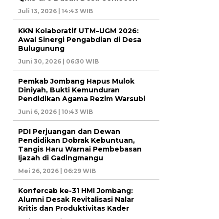
Juli 13, 2026 | 14:43 WIB
KKN Kolaboratif UTM–UGM 2026:
Awal Sinergi Pengabdian di Desa
Bulugunung
Juni 30, 2026 | 06:30 WIB
Pemkab Jombang Hapus Mulok
Diniyah, Bukti Kemunduran
Pendidikan Agama Rezim Warsubi
Juni 6, 2026 | 10:43 WIB
PDI Perjuangan dan Dewan
Pendidikan Dobrak Kebuntuan,
Tangis Haru Warnai Pembebasan
Ijazah di Gadingmangu
Mei 26, 2026 | 06:29 WIB
Konfercab ke-31 HMI Jombang:
Alumni Desak Revitalisasi Nalar
Kritis dan Produktivitas Kader