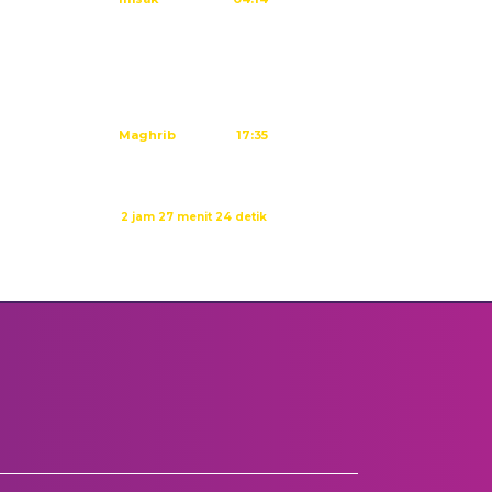
Subuh
04:24
Dzuhur
11:40
Ashar
15:01
Maghrib
17:35
Isya
18:46
Waktu sholat berikutnya dalam:
2 jam 27 menit 23 detik
Sumber: Kemenag