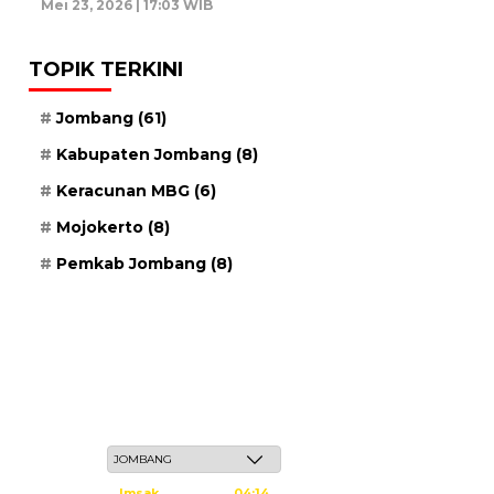
Mei 23, 2026 | 17:03 WIB
TOPIK TERKINI
Jombang
(61)
Kabupaten Jombang
(8)
Keracunan MBG
(6)
Mojokerto
(8)
Pemkab Jombang
(8)
Sabtu, 23 Safar 1448 H / 08 Agustus 2026
Imsak
04:14