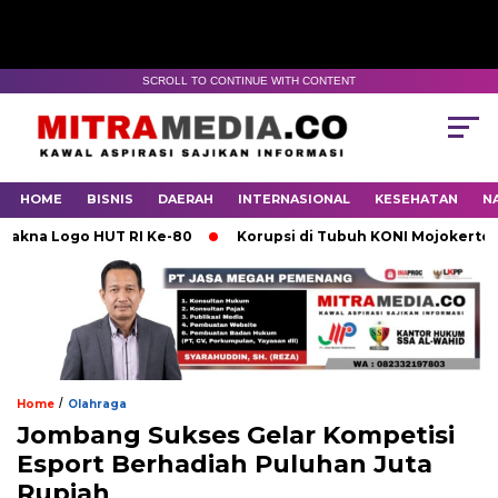
SCROLL TO CONTINUE WITH CONTENT
HOME
BISNIS
DAERAH
INTERNASIONAL
KESEHATAN
N
Logo HUT RI Ke-80
Korupsi di Tubuh KONI Mojokerto Karen
/
Home
Olahraga
Jombang Sukses Gelar Kompetisi
Esport Berhadiah Puluhan Juta
Rupiah