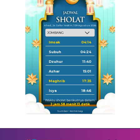
Ahad, 24 Safar 1448 H / 09 Agustus 2026
Imsak
04:14
Subuh
04:24
Dzuhur
11:40
Ashar
15:01
Maghrib
17:35
Isya
18:46
Waktu sholat berikutnya dalam:
2 jam 58 menit 12 detik
Sumber: Kemenag