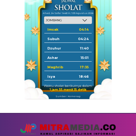
Ahad, 24 Safar 1448 H / 09 Agustus 2026
Imsak
04:14
Subuh
04:24
Dzuhur
11:40
Ashar
15:01
Maghrib
17:35
Isya
18:46
Waktu sholat berikutnya dalam:
1 jam 55 menit 14 detik
Sumber: Kemenag