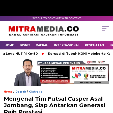
SCROLL TO CONTINUE WITH CONTENT
HOME
BISNIS
DAERAH
INTERNASIONAL
KESEHATAN
N
go HUT RI Ke-80
Korupsi di Tubuh KONI Mojokerto Karena 
/
/
Home
Daerah
Olahraga
Mengenal Tim Futsal Casper Asal
Jombang, Siap Antarkan Generasi
Raih Prestasi