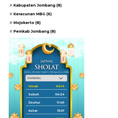
Kabupaten Jombang
(8)
Keracunan MBG
(6)
Mojokerto
(8)
Pemkab Jombang
(8)
Sabtu, 23 Safar 1448 H / 08 Agustus 2026
Imsak
04:14
Subuh
04:24
Dzuhur
11:40
Ashar
15:01