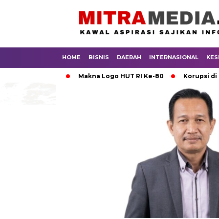
HOME
BISNIS
DAERAH
INTERNASIONAL
KES
r Bersih
Makna Logo HUT RI Ke-80
Korupsi di Tubuh K