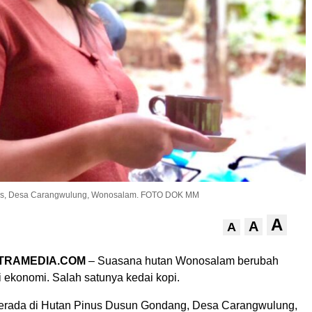
pinus, Desa Carangwulung, Wonosalam. FOTO DOK MM
A
A
A
ITRAMEDIA.COM
– Suasana hutan Wonosalam berubah
 ekonomi. Salah satunya kedai kopi.
berada di Hutan Pinus Dusun Gondang, Desa Carangwulung,