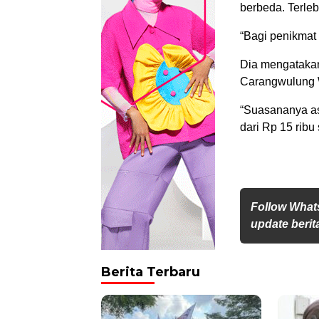
berbeda. Terleb
“Bagi penikmat 
Dia mengatakan
Carangwulung W
“Suasananya asy
dari Rp 15 ribu
Follow What
update berita
Berita Terbaru