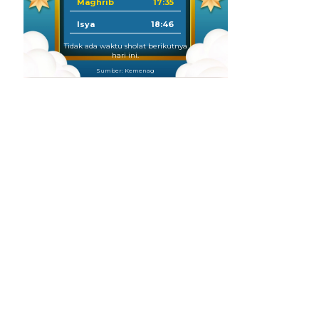
Maghrib
17:35
Isya
18:46
Tidak ada waktu sholat berikutnya
hari ini.
Sumber: Kemenag