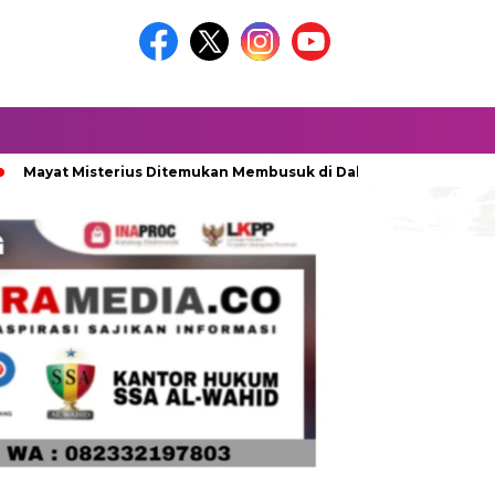
Misterius Ditemukan Membusuk di Dalam Sumur
Miris, Ribu