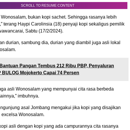
SCROLL TO RESUME CONTENT
sli Wonosalam, bukan kopi sachet. Sehingga rasanya lebih
” terang Haypi Carolinsia (18) penyaji kopi sekaligus pemilik
wawancarai, Sabtu (17/2/2024).
an durian, sambung dia, durian yang diambil juga asli lokal
osalam.
Bantuan Pangan Tembus 212 Ribu PBP, Penyaluran
 BULOG Mojokerto Capai 74 Persen
 juga asli Wonosalam yang mempunyai cita rasa berbeda
lainnya,” imbuhnya.
ngunjung asal Jombang mengakui jika kopi yang disajikan
li excelsa Wonosalam.
kopi asli dengan kopi yang ada campurannya cita rasanya