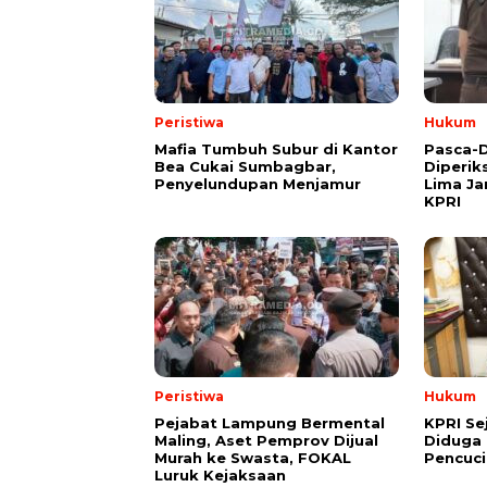
Peristiwa
Hukum
Mafia Tumbuh Subur di Kantor
Pasca-D
Bea Cukai Sumbagbar,
Diperik
Penyelundupan Menjamur
Lima Ja
KPRI
Peristiwa
Hukum
Pejabat Lampung Bermental
KPRI Se
Maling, Aset Pemprov Dijual
Diduga 
Murah ke Swasta, FOKAL
Pencuc
Luruk Kejaksaan