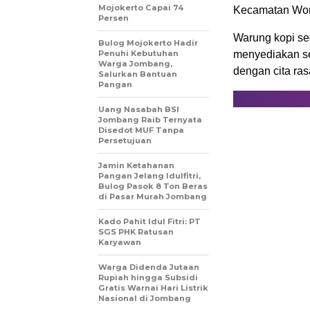
Mojokerto Capai 74
Kecamatan Won
Persen
Warung kopi se
Bulog Mojokerto Hadir
Penuhi Kebutuhan
menyediakan se
Warga Jombang,
dengan cita ra
Salurkan Bantuan
Pangan
Uang Nasabah BSI
Jombang Raib Ternyata
Disedot MUF Tanpa
Persetujuan
Jamin Ketahanan
Pangan Jelang Idulfitri,
Bulog Pasok 8 Ton Beras
di Pasar Murah Jombang
Kado Pahit Idul Fitri: PT
SGS PHK Ratusan
Karyawan
Warga Didenda Jutaan
Rupiah hingga Subsidi
Gratis Warnai Hari Listrik
Nasional di Jombang