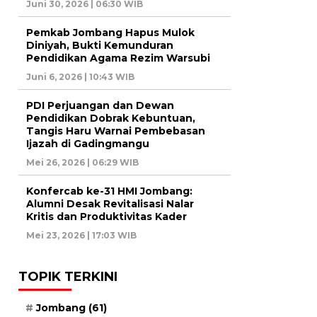
Juni 30, 2026 | 06:30 WIB
Pemkab Jombang Hapus Mulok
Diniyah, Bukti Kemunduran
Pendidikan Agama Rezim Warsubi
Juni 6, 2026 | 10:43 WIB
PDI Perjuangan dan Dewan
Pendidikan Dobrak Kebuntuan,
Tangis Haru Warnai Pembebasan
Ijazah di Gadingmangu
Mei 26, 2026 | 06:29 WIB
Konfercab ke-31 HMI Jombang:
Alumni Desak Revitalisasi Nalar
Kritis dan Produktivitas Kader
Mei 23, 2026 | 17:03 WIB
TOPIK TERKINI
Jombang
(61)