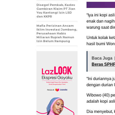
Disegel Pemkab, Kades
Gambiran Klaim PT Jian
You Kantongi Izin LSD
“Iya ini kopi a
dan KKPR
enak dan nagih,
Mafia Perizinan Ancam
warung saat di
Iklim Investasi Jombang,
Perusahaan Habis
Miliaran Rupiah Namun
Untuk kolak ket
Izin Belum Rampung
hasil bumi Won
Baca Juga
Beras SPHP
“Ini duriannya
dengan durian 
Wibowo (40) pe
adalah kopi as
Dia menyebut, 