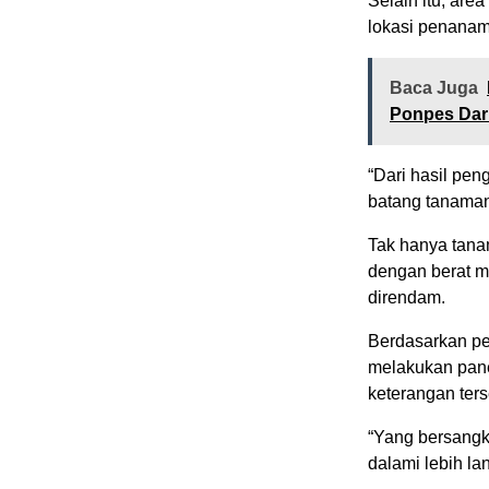
Selain itu, ar
lokasi penana
Baca Juga
Ponpes Dar
“Dari hasil pe
batang tanaman
Tak hanya tanam
dengan berat me
direndam.
Berdasarkan pe
melakukan pane
keterangan ters
“Yang bersangku
dalami lebih la