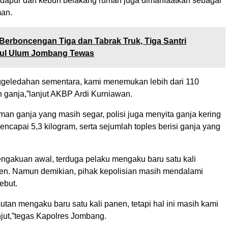
ea dapur dan kebun belakang rumah juga dimanfaatkan sebagai
man.
Berboncengan Tiga dan Tabrak Truk, Tiga Santri
ul Ulum Jombang Tewas
nggeledahan sementara, kami menemukan lebih dari 110
 ganja,”lanjut AKBP Ardi Kurniawan.
an ganja yang masih segar, polisi juga menyita ganja kering
ncapai 5,3 kilogram, serta sejumlah toples berisi ganja yang
ngakuan awal, terduga pelaku mengaku baru satu kali
n. Namun demikian, pihak kepolisian masih mendalami
ebut.
tan mengaku baru satu kali panen, tetapi hal ini masih kami
njut,”tegas Kapolres Jombang.