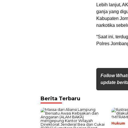
Lebih lanjut, 
ganja yang dig
Kabupaten Jom
narkotika sebe
“Saat ini, terd
Polres Jombang
Follow What
update berita
Berita Terbaru
Hukum