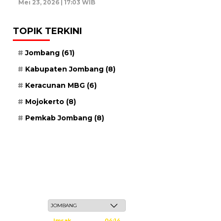
Mei 23, 2026 | 17:03 WIB
TOPIK TERKINI
Jombang
(61)
Kabupaten Jombang
(8)
Keracunan MBG
(6)
Mojokerto
(8)
Pemkab Jombang
(8)
Sabtu, 23 Safar 1448 H / 08 Agustus 2026
Imsak
04:14