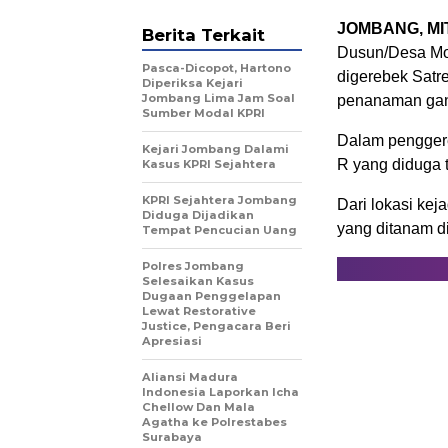
JOMBANG, MI
Berita Terkait
Dusun/Desa Mo
Pasca-Dicopot, Hartono
digerebek Satre
Diperiksa Kejari
Jombang Lima Jam Soal
penanaman gan
Sumber Modal KPRI
Dalam penggere
Kejari Jombang Dalami
R yang diduga t
Kasus KPRI Sejahtera
KPRI Sejahtera Jombang
Dari lokasi ke
Diduga Dijadikan
yang ditanam d
Tempat Pencucian Uang
Polres Jombang
Selesaikan Kasus
Dugaan Penggelapan
Lewat Restorative
Justice, Pengacara Beri
Apresiasi
Aliansi Madura
Indonesia Laporkan Icha
Chellow Dan Mala
Agatha ke Polrestabes
Surabaya