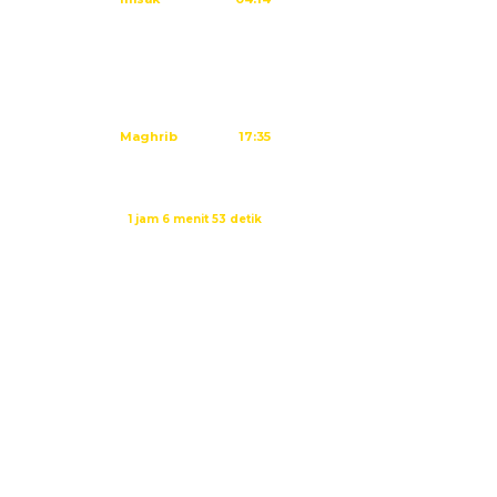
Subuh
04:24
Dzuhur
11:40
Ashar
15:01
Maghrib
17:35
Isya
18:46
Waktu sholat berikutnya dalam:
1 jam 6 menit 52 detik
Sumber: Kemenag