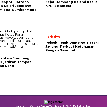
icopot, Hartono
Kejari Jombang Dalami Kasus
sa Kejari Jombang
KPRI Sejahtera
m Soal Sumber Modal
Peristiwa
Polsek Perak Dampingi Petani
Jagung, Perkuat Ketahanan
Pangan Nasional
jahtera Jombang
Dijadikan Tempat
ian Uang
Kantor: Jl. Kapten Pierre Tendean No.348, Pulo Lor, Kec.