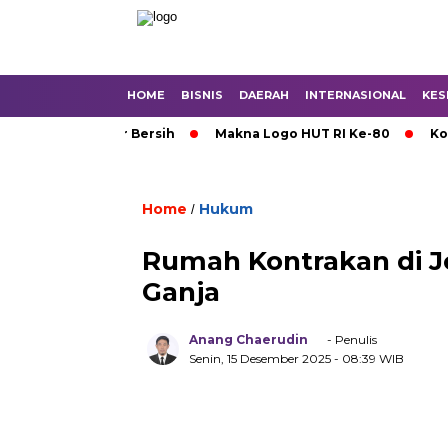
HOME
BISNIS
DAERAH
INTERNASIONAL
KES
rto Krisis Air Bersih
Makna Logo HUT RI Ke-80
Korups
Home
Hukum
/
Rumah Kontrakan di J
Ganja
Anang Chaerudin
- Penulis
Senin, 15 Desember 2025
- 08:39 WIB