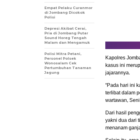
Empat Pelaku Curanmor
di Jombang Dicokok
Polisi
Depresi Akibat Cerai,
Pria di Jombang Putar
Sound Horeg Tengah
Malam dan Mengamuk
Polisi Mitra Petani,
Kapolres Jomb
Personel Polsek
Wonosalam Cek
kasus ini meru
Pertumbuhan Tanaman
jajarannya.
Jagung
“Pada hari ini
terlibat dalam
wartawan, Seni
Dari hasil pen
yakni dua dari 
menanam ganja