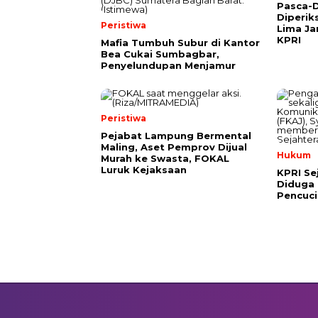
Pasca-D
Diperik
Peristiwa
Lima Ja
KPRI
Mafia Tumbuh Subur di Kantor
Bea Cukai Sumbagbar,
Penyelundupan Menjamur
Peristiwa
Pejabat Lampung Bermental
Maling, Aset Pemprov Dijual
Hukum
Murah ke Swasta, FOKAL
Luruk Kejaksaan
KPRI Se
Diduga 
Pencuc