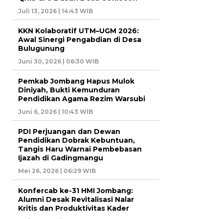
Juli 13, 2026 | 14:43 WIB
KKN Kolaboratif UTM–UGM 2026:
Awal Sinergi Pengabdian di Desa
Bulugunung
Juni 30, 2026 | 06:30 WIB
Pemkab Jombang Hapus Mulok
Diniyah, Bukti Kemunduran
Pendidikan Agama Rezim Warsubi
Juni 6, 2026 | 10:43 WIB
PDI Perjuangan dan Dewan
Pendidikan Dobrak Kebuntuan,
Tangis Haru Warnai Pembebasan
Ijazah di Gadingmangu
Mei 26, 2026 | 06:29 WIB
Konfercab ke-31 HMI Jombang:
Alumni Desak Revitalisasi Nalar
Kritis dan Produktivitas Kader