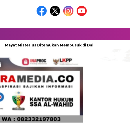
isterius Ditemukan Membusuk di Dalam Sumur
Miris, Ribuan