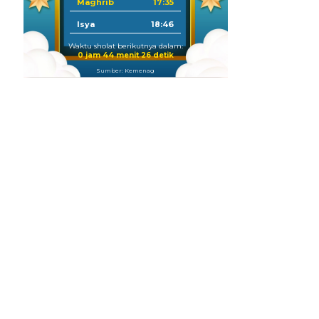
Maghrib
17:35
Isya
18:46
Waktu sholat berikutnya dalam:
0 jam 44 menit 24 detik
Sumber: Kemenag