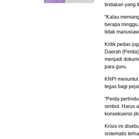
tindakan yang t
“Kalau memang 
berapa minggu. 
tidak manusiawi
Kritik pedas ju
Daerah (Perda)
menjadi dokume
para guru.
KNPI menuntut 
tegas bagi peja
“Perda perlindu
simbol. Harus a
konsekuensi jik
Krisis ini dis
sistematis terh