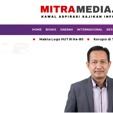
HOME
BISNIS
DAERAH
INTERNASIONAL
KES
Bersih
Makna Logo HUT RI Ke-80
Korupsi di Tubuh KON