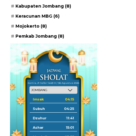
Kabupaten Jombang
(8)
Keracunan MBG
(6)
Mojokerto
(8)
Pemkab Jombang
(8)
Kamis, 21 Safar 1448 H / 06 Agustus 2026
Imsak
04:15
Subuh
04:25
Dzuhur
11:41
Ashar
15:01