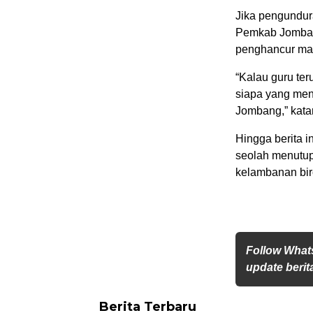
Jika pengundura
Pemkab Jombang
penghancur ma
“Kalau guru ter
siapa yang meng
Jombang,” kata
Hingga berita 
seolah menutup 
kelambanan bir
Follow What
update berita
Berita Terbaru