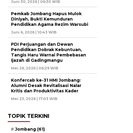
Juni 30, 2026 | 06:30 WIB
Pemkab Jombang Hapus Mulok
Diniyah, Bukti Kemunduran
Pendidikan Agama Rezim Warsubi
Juni 6, 2026 | 10:43 WIB
PDI Perjuangan dan Dewan
Pendidikan Dobrak Kebuntuan,
Tangis Haru Warnai Pembebasan
Ijazah di Gadingmangu
Mei 26, 2026 | 06:29 WIB
Konfercab ke-31 HMI Jombang:
Alumni Desak Revitalisasi Nalar
Kritis dan Produktivitas Kader
Mei 23, 2026 | 17:03 WIB
TOPIK TERKINI
Jombang
(61)