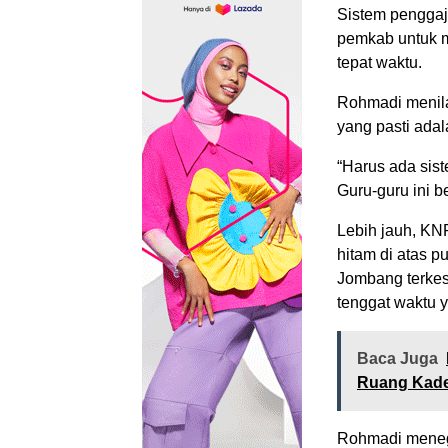
Sistem penggaji
pemkab untuk m
tepat waktu.
Rohmadi menila
yang pasti adal
“Harus ada sist
Guru-guru ini be
Lebih jauh, KN
hitam di atas p
Jombang terkesa
tenggat waktu 
Baca Juga
Ruang Kade
Rohmadi meneg