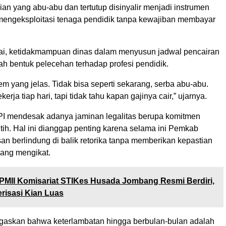
an yang abu-abu dan tertutup disinyalir menjadi instrumen
engeksploitasi tenaga pendidik tanpa kewajiban membayar
i, ketidakmampuan dinas dalam menyusun jadwal pencairan
ah bentuk pelecehan terhadap profesi pendidik.
em yang jelas. Tidak bisa seperti sekarang, serba abu-abu.
kerja tiap hari, tapi tidak tahu kapan gajinya cair,” ujarnya.
PI mendesak adanya jaminan legalitas berupa komitmen
utih. Hal ini dianggap penting karena selama ini Pemkab
n berlindung di balik retorika tanpa memberikan kepastian
yang mengikat.
PMII Komisariat STIKes Husada Jombang Resmi Berdiri,
risasi Kian Luas
askan bahwa keterlambatan hingga berbulan-bulan adalah