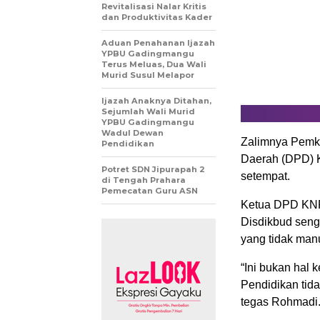
Revitalisasi Nalar Kritis
dan Produktivitas Kader
Aduan Penahanan Ijazah
YPBU Gadingmangu
Terus Meluas, Dua Wali
Murid Susul Melapor
Ijazah Anaknya Ditahan,
Sejumlah Wali Murid
YPBU Gadingmangu
Wadul Dewan
Zalimnya Pemk
Pendidikan
Daerah (DPD) 
Potret SDN Jipurapah 2
setempat.
di Tengah Prahara
Pemecatan Guru ASN
Ketua DPD KNP
Disdikbud seng
yang tidak man
“Ini bukan hal 
Pendidikan tida
tegas Rohmadi