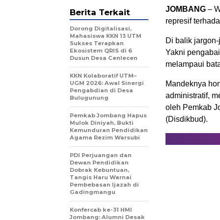
JOMBANG
– W
Berita Terkait
represif terhad
Dorong Digitalisasi,
Mahasiswa KKN 13 UTM
Di balik jargon
Sukses Terapkan
Ekosistem QRIS di 6
Yakni pengaba
Dusun Desa Cenlecen
melampaui bata
KKN Kolaboratif UTM–
UGM 2026: Awal Sinergi
Mandeknya hono
Pengabdian di Desa
administratif, 
Bulugunung
oleh Pemkab J
Pemkab Jombang Hapus
(Disdikbud).
Mulok Diniyah, Bukti
Kemunduran Pendidikan
Agama Rezim Warsubi
PDI Perjuangan dan
Dewan Pendidikan
Dobrak Kebuntuan,
Tangis Haru Warnai
Pembebasan Ijazah di
Gadingmangu
Konfercab ke-31 HMI
Jombang: Alumni Desak