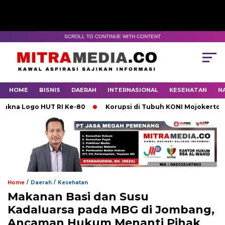
SCROLL TO CONTINUE WITH CONTENT
HOME
BISNIS
DAERAH
INTERNASIONAL
KESEHATAN
N
Logo HUT RI Ke-80
Korupsi di Tubuh KONI Mojokerto Karen
/
/
Home
Daerah
Kesehatan
Makanan Basi dan Susu
Kadaluarsa pada MBG di Jombang,
Ancaman Hukum Menanti Pihak