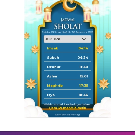
Sabtu, 23 Safar 1448 H / 08 Agustus 2026
Imsak
04:14
Subuh
04:24
Dzuhur
11:40
Ashar
15:01
Maghrib
17:35
Isya
18:46
Waktu sholat berikutnya dalam:
1 jam 39 menit 12 detik
Sumber: Kemenag