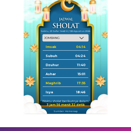
Sabtu, 23 Safar 1448 H / 08 Agustus 2026
Imsak
04:14
Subuh
04:24
Dzuhur
11:40
Ashar
15:01
Maghrib
17:35
Isya
18:46
Waktu sholat berikutnya dalam:
3 jam 56 menit 31 detik
Sumber: Kemenag