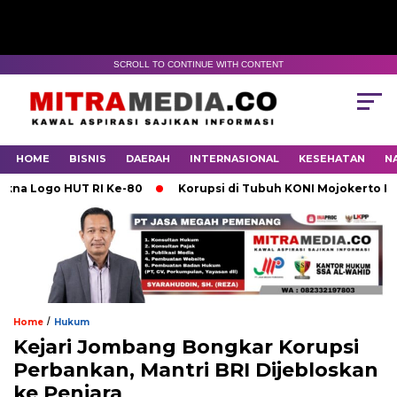
SCROLL TO CONTINUE WITH CONTENT
HOME
BISNIS
DAERAH
INTERNASIONAL
KESEHATAN
N
ogo HUT RI Ke-80
Korupsi di Tubuh KONI Mojokerto Karena 
/
Home
Hukum
Kejari Jombang Bongkar Korupsi
Perbankan, Mantri BRI Dijebloskan
ke Penjara