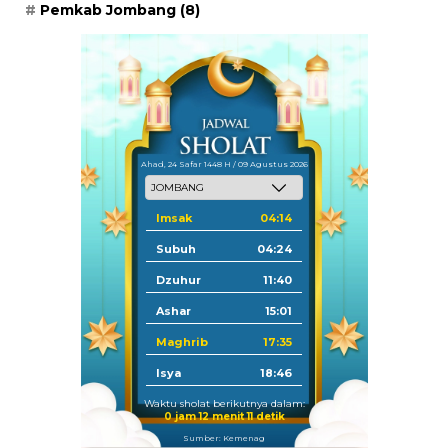
Pemkab Jombang
(8)
Ahad, 24 Safar 1448 H / 09 Agustus 2026
Imsak
04:14
Subuh
04:24
Dzuhur
11:40
Ashar
15:01
Maghrib
17:35
Isya
18:46
Waktu sholat berikutnya dalam:
0 jam 12 menit 10 detik
Sumber: Kemenag