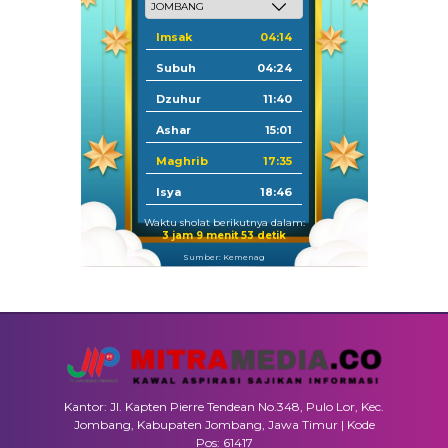
Imsak
04:14
Subuh
04:24
Dzuhur
11:40
Ashar
15:01
Maghrib
17:35
Isya
18:46
Waktu sholat berikutnya dalam:
3 jam 9 menit 52 detik
Sumber: Kemenag
Kantor: Jl. Kapten Pierre Tendean No.348, Pulo Lor, Kec.
Jombang, Kabupaten Jombang, Jawa Timur | Kode
Pos: 61417