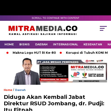
SCROLL TO CONTINUE WITH CONTENT
HOME
BISNIS
DAERAH
INTERNASIONAL
KESEHATAN
N
Makna Logo HUT RI Ke-80
Korupsi di Tubuh KONI Mojokert
/
Home
Daerah
Diduga Akan Kembali Jabat
Direktur RSUD Jombang, dr. Pudji:
Itu Fitnah