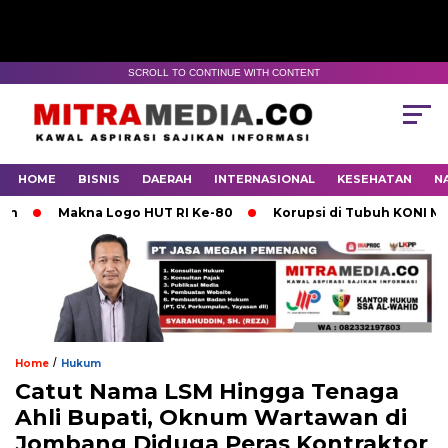
SCROLL TO CONTINUE WITH CONTENT
HOME
BISNIS
DAERAH
INTERNASIONAL
KESEHATAN
N
Makna Logo HUT RI Ke-80
Korupsi di Tubuh KONI Mojoker
/
Home
Hukum
Catut Nama LSM Hingga Tenaga
Ahli Bupati, Oknum Wartawan di
Jombang Diduga Peras Kontraktor