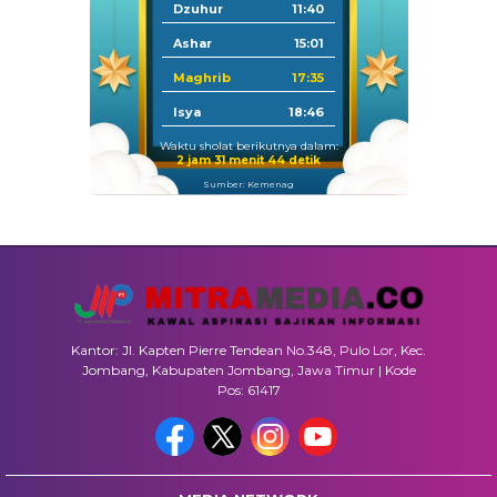
Dzuhur
11:40
Ashar
15:01
Maghrib
17:35
Isya
18:46
Waktu sholat berikutnya dalam:
2 jam 31 menit 43 detik
Sumber: Kemenag
Kantor: Jl. Kapten Pierre Tendean No.348, Pulo Lor, Kec.
Jombang, Kabupaten Jombang, Jawa Timur | Kode
Pos: 61417