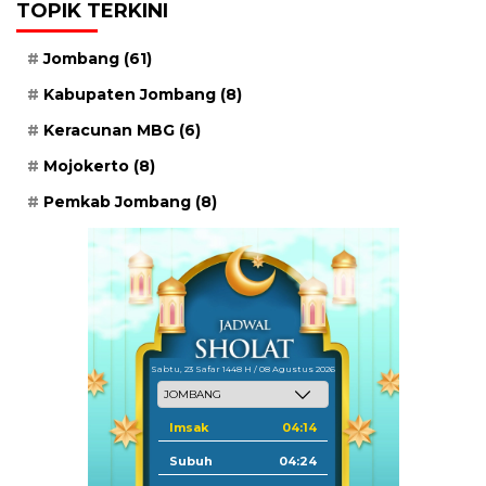
TOPIK TERKINI
Jombang
(61)
Kabupaten Jombang
(8)
Keracunan MBG
(6)
Mojokerto
(8)
Pemkab Jombang
(8)
Sabtu, 23 Safar 1448 H / 08 Agustus 2026
Imsak
04:14
Subuh
04:24