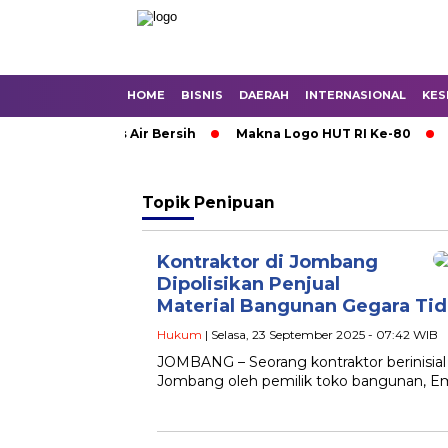
HOME
BISNIS
DAERAH
INTERNASIONAL
KES
ojokerto Krisis Air Bersih
Makna Logo HUT RI Ke-80
Ko
Topik
Penipuan
Kontraktor di Jombang
Dipolisikan Penjual
Material Bangunan Gegara Ti
Hukum
| Selasa, 23 September 2025 - 07:42 WIB
JOMBANG – Seorang kontraktor berinisia
Jombang oleh pemilik toko bangunan, Em