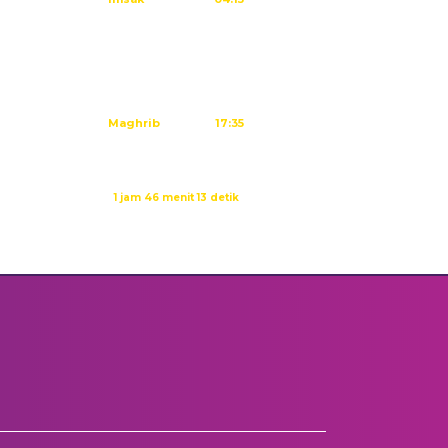
Subuh
04:25
Dzuhur
11:41
Ashar
15:01
Maghrib
17:35
Isya
18:46
Waktu sholat berikutnya dalam:
1 jam 46 menit 13 detik
Sumber: Kemenag