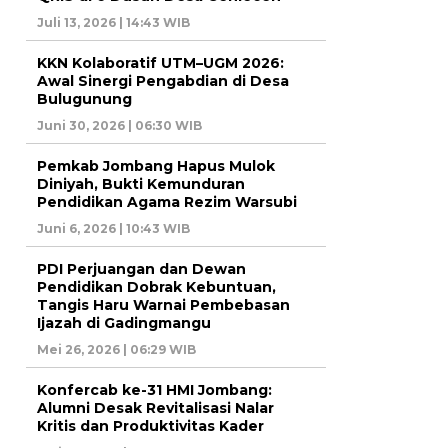
Juli 13, 2026 | 14:43 WIB
KKN Kolaboratif UTM–UGM 2026:
Awal Sinergi Pengabdian di Desa
Bulugunung
Juni 30, 2026 | 06:30 WIB
Pemkab Jombang Hapus Mulok
Diniyah, Bukti Kemunduran
Pendidikan Agama Rezim Warsubi
Juni 6, 2026 | 10:43 WIB
PDI Perjuangan dan Dewan
Pendidikan Dobrak Kebuntuan,
Tangis Haru Warnai Pembebasan
Ijazah di Gadingmangu
Mei 26, 2026 | 06:29 WIB
Konfercab ke-31 HMI Jombang:
Alumni Desak Revitalisasi Nalar
Kritis dan Produktivitas Kader