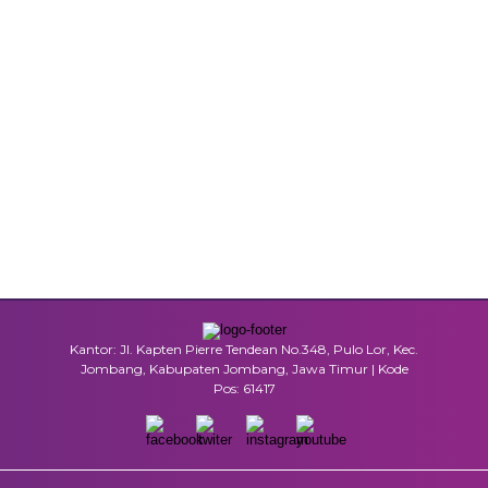
Kantor: Jl. Kapten Pierre Tendean No.348, Pulo Lor, Kec.
Jombang, Kabupaten Jombang, Jawa Timur | Kode
Pos: 61417