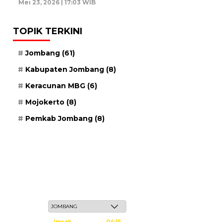
Mei 23, 2026 | 17:03 WIB
TOPIK TERKINI
Jombang
(61)
Kabupaten Jombang
(8)
Keracunan MBG
(6)
Mojokerto
(8)
Pemkab Jombang
(8)
Kamis, 21 Safar 1448 H / 06 Agustus 2026
Imsak
04:15