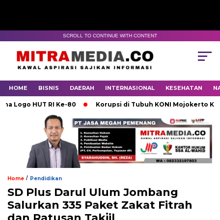
SCROLL TO CONTINUE WITH CONTENT
HOME
BISNIS
DAERAH
INTERNASIONAL
KESEHATAN
N
RI Ke-80
Korupsi di Tubuh KONI Mojokerto Karena Lemahny
/
Home
Pendidikan
SD Plus Darul Ulum Jombang
Salurkan 335 Paket Zakat Fitrah
dan Ratusan Takjil