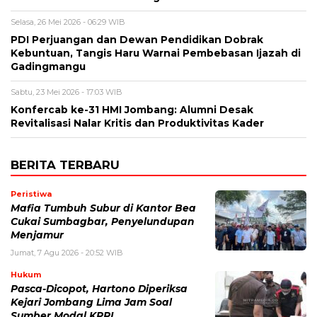
Selasa, 26 Mei 2026 - 06:29 WIB
PDI Perjuangan dan Dewan Pendidikan Dobrak
Kebuntuan, Tangis Haru Warnai Pembebasan Ijazah di
Gadingmangu
Sabtu, 23 Mei 2026 - 17:03 WIB
Konfercab ke-31 HMI Jombang: Alumni Desak
Revitalisasi Nalar Kritis dan Produktivitas Kader
BERITA TERBARU
Peristiwa
Mafia Tumbuh Subur di Kantor Bea
Cukai Sumbagbar, Penyelundupan
Menjamur
Jumat, 7 Agu 2026 - 20:52 WIB
Hukum
Pasca-Dicopot, Hartono Diperiksa
Kejari Jombang Lima Jam Soal
Sumber Modal KPRI