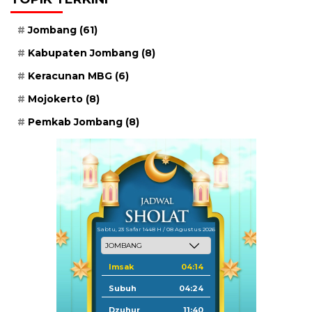
Jombang
(61)
Kabupaten Jombang
(8)
Keracunan MBG
(6)
Mojokerto
(8)
Pemkab Jombang
(8)
Sabtu, 23 Safar 1448 H / 08 Agustus 2026
Imsak
04:14
Subuh
04:24
Dzuhur
11:40