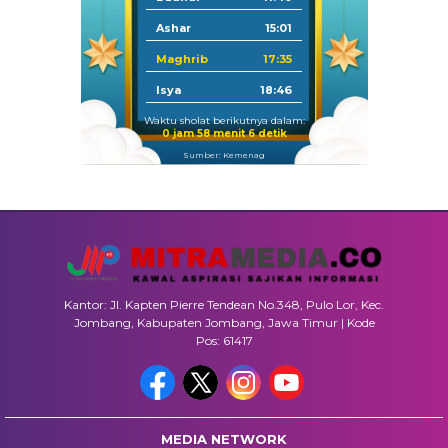
Ashar
15:01
Maghrib
17:35
Isya
18:46
Waktu sholat berikutnya dalam:
0 jam 58 menit 4 detik
Sumber: Kemenag
Kantor: Jl. Kapten Pierre Tendean No.348, Pulo Lor, Kec.
Jombang, Kabupaten Jombang, Jawa Timur | Kode
Pos: 61417
MEDIA NETWORK