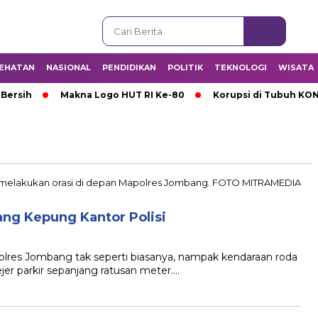
EHATAN
NASIONAL
PENDIDIKAN
POLITIK
TEKNOLOGI
WISATA
 Bersih
Makna Logo HUT RI Ke-80
Korupsi di Tubuh KO
ang Kepung Kantor Polisi
res Jombang tak seperti biasanya, nampak kendaraan roda
jer parkir sepanjang ratusan meter….