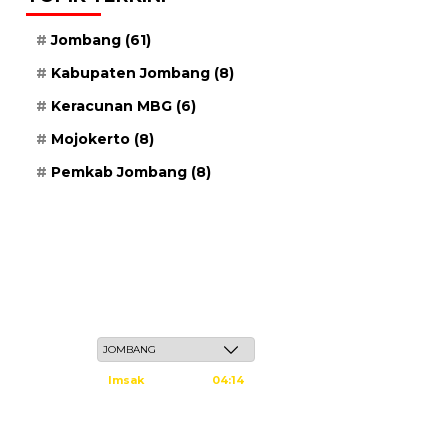
Jombang
(61)
Kabupaten Jombang
(8)
Keracunan MBG
(6)
Mojokerto
(8)
Pemkab Jombang
(8)
Sabtu, 23 Safar 1448 H / 08 Agustus 2026
Imsak
04:14
Subuh
04:24
Dzuhur
11:40