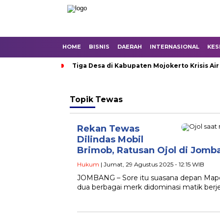
HOME
BISNIS
DAERAH
INTERNASIONAL
KES
Tiga Desa di Kabupaten Mojokerto Krisis Air
Topik
Tewas
Rekan Tewas
Dilindas Mobil
Brimob, Ratusan Ojol di Jomb
Hukum
| Jumat, 29 Agustus 2025 - 12:15 WIB
JOMBANG – Sore itu suasana depan Mapol
dua berbagai merk didominasi matik berje