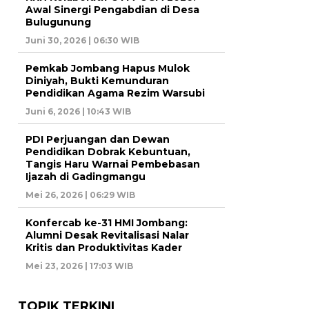
Awal Sinergi Pengabdian di Desa
Bulugunung
Juni 30, 2026 | 06:30 WIB
Pemkab Jombang Hapus Mulok
Diniyah, Bukti Kemunduran
Pendidikan Agama Rezim Warsubi
Juni 6, 2026 | 10:43 WIB
PDI Perjuangan dan Dewan
Pendidikan Dobrak Kebuntuan,
Tangis Haru Warnai Pembebasan
Ijazah di Gadingmangu
Mei 26, 2026 | 06:29 WIB
Konfercab ke-31 HMI Jombang:
Alumni Desak Revitalisasi Nalar
Kritis dan Produktivitas Kader
Mei 23, 2026 | 17:03 WIB
TOPIK TERKINI