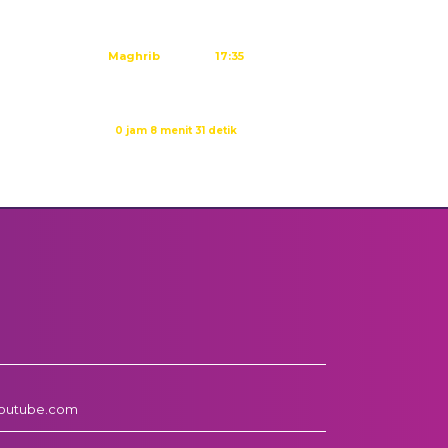
Ashar
15:01
Maghrib
17:35
Isya
18:46
Waktu sholat berikutnya dalam:
0 jam 8 menit 30 detik
Sumber: Kemenag
outube.com