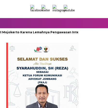
NI Mojokerto Karena Lemahnya Pengawasan Internal
Mayat M