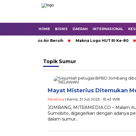
HOME
BISNIS
DAERAH
INTERNASIONAL
KES
 Mojokerto Krisis Air Bersih
Makna Logo HUT RI Ke-80
Topik
Sumur
Mayat Misterius Ditemukan 
Peristiwa
| Kamis, 31 Juli 2025 - 15:43 WIB
JOMBANG, MITRAMEDIA.CO – Malam itu 
Sumobito, digegerkan dengan adanya p
dalam sumur…