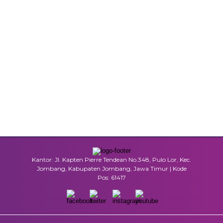
Kantor: Jl. Kapten Pierre Tendean No.348, Pulo Lor, Kec.
Jombang, Kabupaten Jombang, Jawa Timur | Kode
Pos: 61417