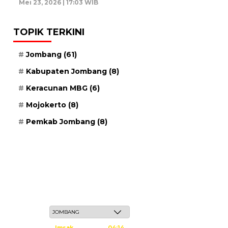
Mei 23, 2026 | 17:03 WIB
TOPIK TERKINI
Jombang
(61)
Kabupaten Jombang
(8)
Keracunan MBG
(6)
Mojokerto
(8)
Pemkab Jombang
(8)
Ahad, 24 Safar 1448 H / 09 Agustus 2026
Imsak
04:14