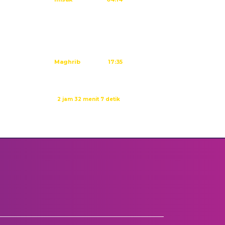
Subuh
04:24
Dzuhur
11:40
Ashar
15:01
Maghrib
17:35
Isya
18:46
Waktu sholat berikutnya dalam:
2 jam 32 menit 6 detik
Sumber: Kemenag