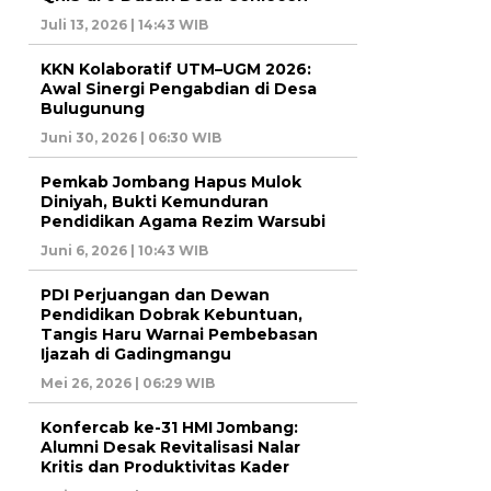
Juli 13, 2026 | 14:43 WIB
KKN Kolaboratif UTM–UGM 2026:
Awal Sinergi Pengabdian di Desa
Bulugunung
Juni 30, 2026 | 06:30 WIB
Pemkab Jombang Hapus Mulok
Diniyah, Bukti Kemunduran
Pendidikan Agama Rezim Warsubi
Juni 6, 2026 | 10:43 WIB
PDI Perjuangan dan Dewan
Pendidikan Dobrak Kebuntuan,
Tangis Haru Warnai Pembebasan
Ijazah di Gadingmangu
Mei 26, 2026 | 06:29 WIB
Konfercab ke-31 HMI Jombang:
Alumni Desak Revitalisasi Nalar
Kritis dan Produktivitas Kader