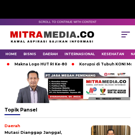
SCROLL TO CONTINUE WITH CONTENT
HOME
BISNIS
DAERAH
INTERNASIONAL
KESEHATAN
N
Makna Logo HUT RI Ke-80
Korupsi di Tubuh KONI Mojoke
Topik
Pansel
Daerah
Mutasi Dianggap Janggal,