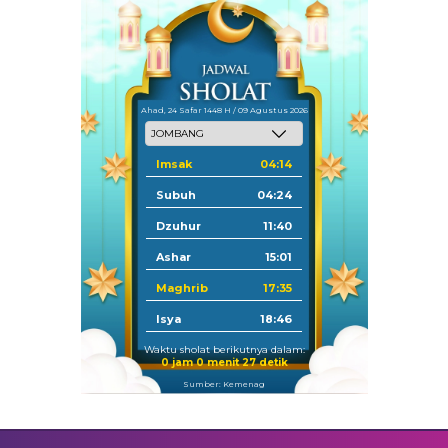
Ahad, 24 Safar 1448 H / 09 Agustus 2026
Imsak
04:14
Subuh
04:24
Dzuhur
11:40
Ashar
15:01
Maghrib
17:35
Isya
18:46
Waktu sholat berikutnya dalam:
0 jam 0 menit 27 detik
Sumber: Kemenag