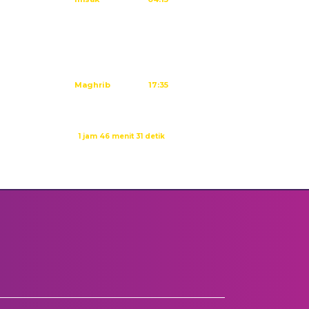
Subuh
04:25
Dzuhur
11:41
Ashar
15:01
Maghrib
17:35
Isya
18:46
Waktu sholat berikutnya dalam:
1 jam 46 menit 30 detik
Sumber: Kemenag