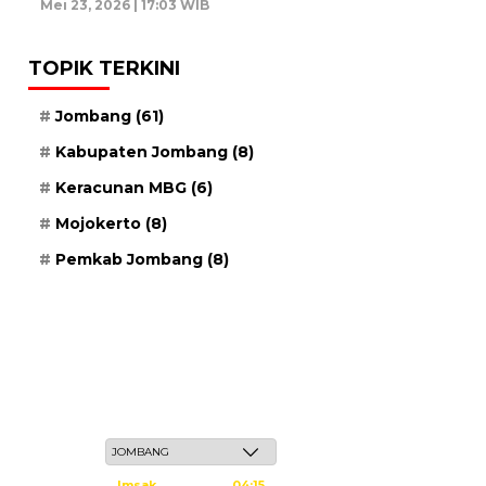
Mei 23, 2026 | 17:03 WIB
TOPIK TERKINI
Jombang
(61)
Kabupaten Jombang
(8)
Keracunan MBG
(6)
Mojokerto
(8)
Pemkab Jombang
(8)
Kamis, 21 Safar 1448 H / 06 Agustus 2026
Imsak
04:15