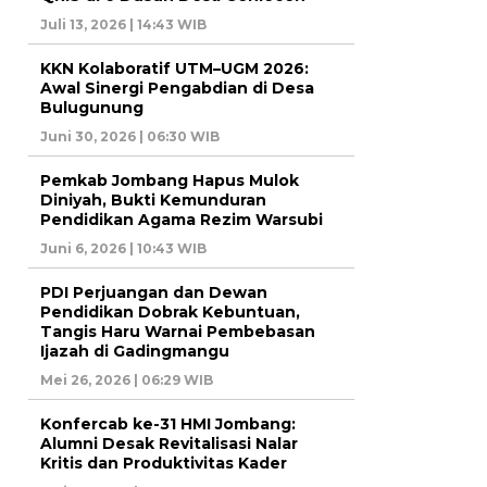
Juli 13, 2026 | 14:43 WIB
KKN Kolaboratif UTM–UGM 2026:
Awal Sinergi Pengabdian di Desa
Bulugunung
Juni 30, 2026 | 06:30 WIB
Pemkab Jombang Hapus Mulok
Diniyah, Bukti Kemunduran
Pendidikan Agama Rezim Warsubi
Juni 6, 2026 | 10:43 WIB
PDI Perjuangan dan Dewan
Pendidikan Dobrak Kebuntuan,
Tangis Haru Warnai Pembebasan
Ijazah di Gadingmangu
Mei 26, 2026 | 06:29 WIB
Konfercab ke-31 HMI Jombang:
Alumni Desak Revitalisasi Nalar
Kritis dan Produktivitas Kader