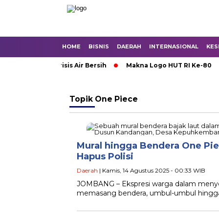
HOME
BISNIS
DAERAH
INTERNASIONAL
KES
n Mojokerto Krisis Air Bersih
Makna Logo HUT RI Ke-80
Topik
One Piece
Mural hingga Bendera One Pi
Hapus Polisi
Daerah
| Kamis, 14 Agustus 2025 - 00:33 WIB
JOMBANG – Ekspresi warga dalam menyema
memasang bendera, umbul-umbul hingga