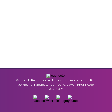
Kantor: Jl. Kapten Pierre Tendean No.348, Pulo Lor, Kec.
Jombang, Kabupaten Jombang, Jawa Timur | Kode
Pos: 61417