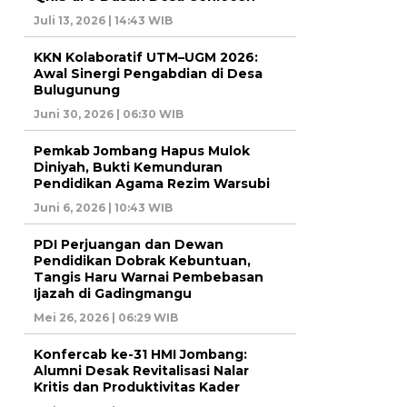
Juli 13, 2026 | 14:43 WIB
KKN Kolaboratif UTM–UGM 2026:
Awal Sinergi Pengabdian di Desa
Bulugunung
Juni 30, 2026 | 06:30 WIB
Pemkab Jombang Hapus Mulok
Diniyah, Bukti Kemunduran
Pendidikan Agama Rezim Warsubi
Juni 6, 2026 | 10:43 WIB
PDI Perjuangan dan Dewan
Pendidikan Dobrak Kebuntuan,
Tangis Haru Warnai Pembebasan
Ijazah di Gadingmangu
Mei 26, 2026 | 06:29 WIB
Konfercab ke-31 HMI Jombang:
Alumni Desak Revitalisasi Nalar
Kritis dan Produktivitas Kader