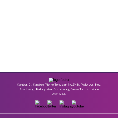
Kantor: Jl. Kapten Pierre Tendean No.348, Pulo Lor, Kec.
Jombang, Kabupaten Jombang, Jawa Timur | Kode
Pos: 61417