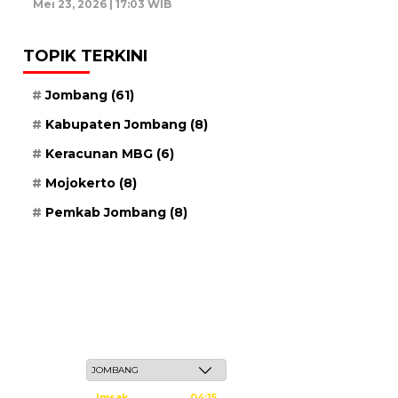
Mei 23, 2026 | 17:03 WIB
TOPIK TERKINI
Jombang
(61)
Kabupaten Jombang
(8)
Keracunan MBG
(6)
Mojokerto
(8)
Pemkab Jombang
(8)
Jum'at, 22 Safar 1448 H / 07 Agustus 2026
Imsak
04:15