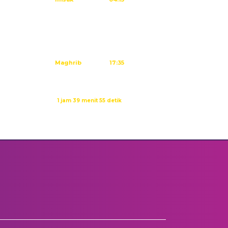
Subuh
04:25
Dzuhur
11:40
Ashar
15:01
Maghrib
17:35
Isya
18:46
Waktu sholat berikutnya dalam:
1 jam 39 menit 55 detik
Sumber: Kemenag