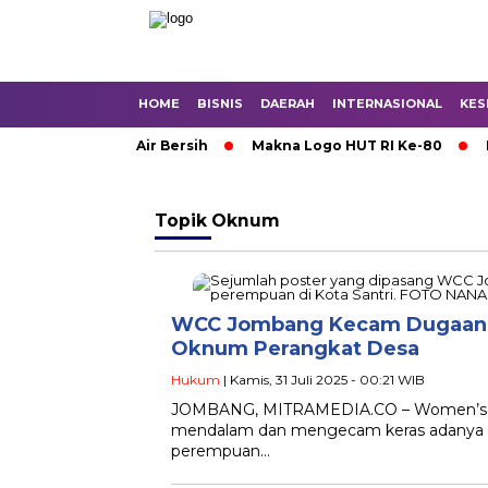
HOME
BISNIS
DAERAH
INTERNASIONAL
KES
jokerto Krisis Air Bersih
Makna Logo HUT RI Ke-80
Kor
Topik
Oknum
WCC Jombang Kecam Dugaan K
Oknum Perangkat Desa
Hukum
| Kamis, 31 Juli 2025 - 00:21 WIB
JOMBANG, MITRAMEDIA.CO – Women’s Cr
mendalam dan mengecam keras adanya du
perempuan…