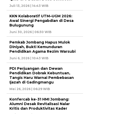
Juli 13, 2026 | 14:43 WIB
KKN Kolaboratif UTM–UGM 2026:
Awal Sinergi Pengabdian di Desa
Bulugunung
Juni 30, 2026 | 06:30 WIB
Pemkab Jombang Hapus Mulok
Diniyah, Bukti Kemunduran
Pendidikan Agama Rezim Warsubi
Juni 6, 2026 | 10:43 WIB
PDI Perjuangan dan Dewan
Pendidikan Dobrak Kebuntuan,
Tangis Haru Warnai Pembebasan
Ijazah di Gadingmangu
Mei 26, 2026 | 06:29 WIB
Konfercab ke-31 HMI Jombang:
Alumni Desak Revitalisasi Nalar
Kritis dan Produktivitas Kader