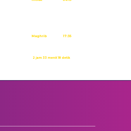
Subuh
04:25
Dzuhur
11:40
Ashar
15:01
Maghrib
17:35
Isya
18:46
Waktu sholat berikutnya dalam:
2 jam 33 menit 17 detik
Sumber: Kemenag