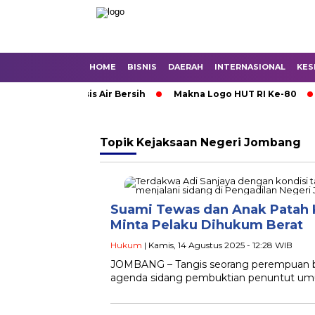
HOME
BISNIS
DAERAH
INTERNASIONAL
KES
Mojokerto Krisis Air Bersih
Makna Logo HUT RI Ke-80
K
Topik
Kejaksaan Negeri Jombang
Suami Tewas dan Anak Patah K
Minta Pelaku Dihukum Berat
Hukum
| Kamis, 14 Agustus 2025 - 12:28 WIB
JOMBANG – Tangis seorang perempuan beri
agenda sidang pembuktian penuntut umum