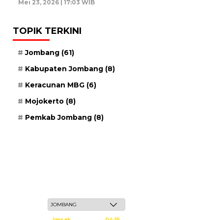
Mei 23, 2026 | 17:03 WIB
TOPIK TERKINI
Jombang
(61)
Kabupaten Jombang
(8)
Keracunan MBG
(6)
Mojokerto
(8)
Pemkab Jombang
(8)
Jum'at, 22 Safar 1448 H / 07 Agustus 2026
Imsak
04:15