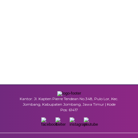
Kantor: Jl. Kapten Pierre Tendean No.348, Pulo Lor, Kec.
Jombang, Kabupaten Jombang, Jawa Timur | Kode
Pos: 61417