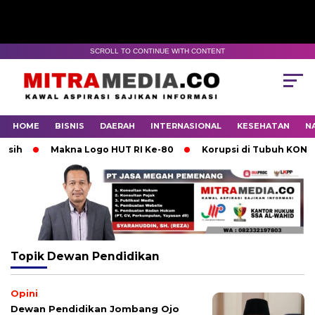
SCROLL TO CONTINUE WITH CONTENT
HOME
BISNIS
DAERAH
INTERNASIONAL
KESEHATAN
N
h
Makna Logo HUT RI Ke-80
Korupsi di Tubuh KONI Moj
Topik
Dewan Pendidikan
Opini
Dewan Pendidikan Jombang Ojo