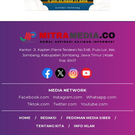
0 jam 45 menit 23 detik
Sumber: Kemenag
Kantor: Jl. Kapten Pierre Tendean No.348, Pulo Lor, Kec.
Jombang, Kabupaten Jombang, Jawa Timur | Kode
Pos: 61417
MEDIA NETWORK
Facebook.com
Instagram.com
Whatsapp.com
Tiktok.com
Twitter.com
Youtube.com
HOME
REDAKSI
PEDOMAN MEDIA SIBER
TENTANG KITA
INFO IKLAN