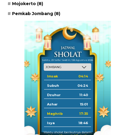
Mojokerto
(8)
Pemkab Jombang
(8)
Sabtu, 23 Safar 1448 H / 08 Agustus 2026
Imsak
04:14
Subuh
04:24
Dzuhur
11:40
Ashar
15:01
Maghrib
17:35
Isya
18:46
Waktu sholat berikutnya dalam: