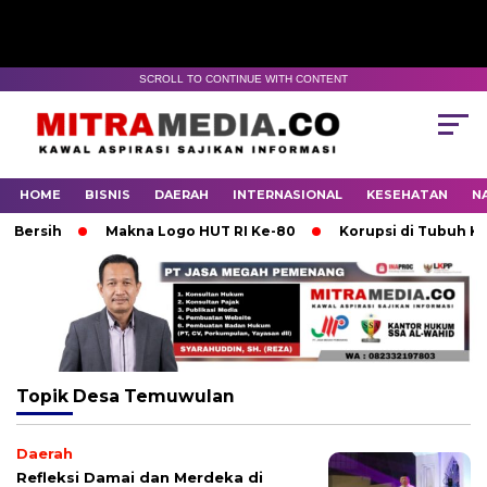
SCROLL TO CONTINUE WITH CONTENT
HOME
BISNIS
DAERAH
INTERNASIONAL
KESEHATAN
N
ersih
Makna Logo HUT RI Ke-80
Korupsi di Tubuh KONI
Topik
Desa Temuwulan
Daerah
Refleksi Damai dan Merdeka di