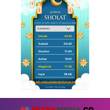
Jum'at, 22 Safar 1448 H / 07 Agustus 2026
Imsak
04:15
Subuh
04:25
Dzuhur
11:40
Ashar
15:01
Maghrib
17:35
Isya
18:46
Tidak ada waktu sholat berikutnya hari ini.
Sumber: Kemenag