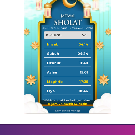
Ahad, 24 Safar 1448 H / 09 Agustus 2026
Imsak
04:14
Subuh
04:24
Dzuhur
11:40
Ashar
15:01
Maghrib
17:35
Isya
18:46
Waktu sholat berikutnya dalam:
0 jam 23 menit 13 detik
Sumber: Kemenag