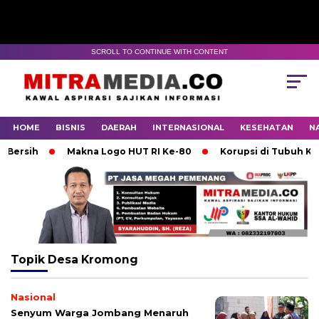
SCROLL TO CONTINUE WITH CONTENT
HOME
BISNIS
DAERAH
INTERNASIONAL
KESEHATAN
N
rsih
Makna Logo HUT RI Ke-80
Korupsi di Tubuh KONI 
Topik
Desa Kromong
Nasional
Senyum Warga Jombang Menaruh