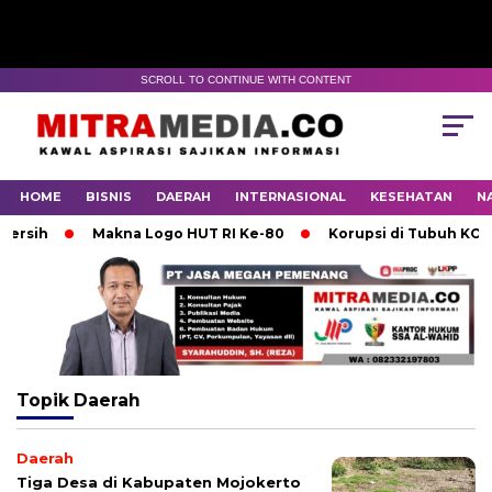
SCROLL TO CONTINUE WITH CONTENT
HOME
BISNIS
DAERAH
INTERNASIONAL
KESEHATAN
N
sih
Makna Logo HUT RI Ke-80
Korupsi di Tubuh KONI M
Topik
Daerah
Daerah
Tiga Desa di Kabupaten Mojokerto