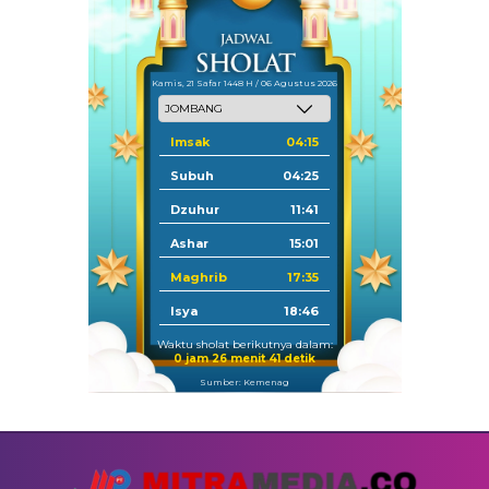
Kamis, 21 Safar 1448 H / 06 Agustus 2026
Imsak
04:15
Subuh
04:25
Dzuhur
11:41
Ashar
15:01
Maghrib
17:35
Isya
18:46
Waktu sholat berikutnya dalam:
0 jam 26 menit 40 detik
Sumber: Kemenag