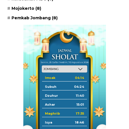
Mojokerto
(8)
Pemkab Jombang
(8)
Senin, 25 Safar 1448 H / 10 Agustus 2026
Imsak
04:14
Subuh
04:24
Dzuhur
11:40
Ashar
15:01
Maghrib
17:35
Isya
18:46