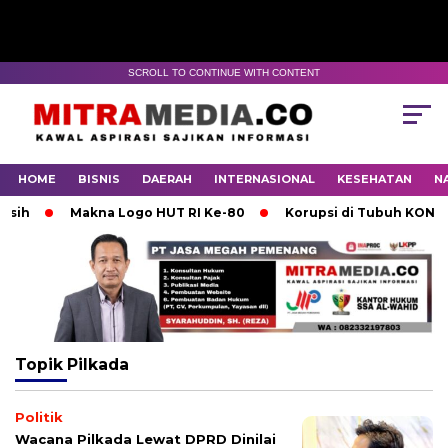
SCROLL TO CONTINUE WITH CONTENT
HOME
BISNIS
DAERAH
INTERNASIONAL
KESEHATAN
N
h
Makna Logo HUT RI Ke-80
Korupsi di Tubuh KONI Moj
Topik
Pilkada
Politik
Wacana Pilkada Lewat DPRD Dinilai