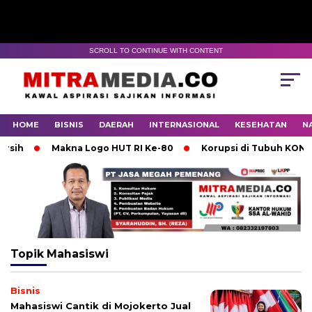
SCROLL TO CONTINUE WITH CONTENT
HOME
BISNIS
DAERAH
INTERNASIONAL
KESEHATAN
N
ih
Makna Logo HUT RI Ke-80
Korupsi di Tubuh KONI Mo
Topik
Mahasiswi
Bisnis
Mahasiswi Cantik di Mojokerto Jual