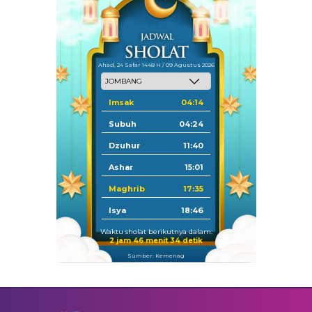
Ahad, 24 Safar 1448 H / 09 Agustus 2026
Imsak
04:14
Subuh
04:24
Dzuhur
11:40
Ashar
15:01
Maghrib
17:35
Isya
18:46
Waktu sholat berikutnya dalam:
2 jam 46 menit 34 detik
Sumber: Kemenag