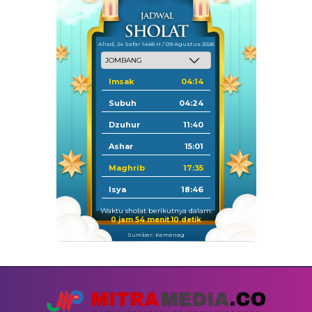
Ahad, 24 Safar 1448 H / 09 Agustus 2026
Imsak
04:14
Subuh
04:24
Dzuhur
11:40
Ashar
15:01
Maghrib
17:35
Isya
18:46
Waktu sholat berikutnya dalam:
0 jam 54 menit 10 detik
Sumber: Kemenag