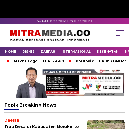
SCROLL TO CONTINUE WITH CONTENT
HOME
BISNIS
DAERAH
INTERNASIONAL
KESEHATAN
N
Makna Logo HUT RI Ke-80
Korupsi di Tubuh KONI Mojoke
Topik
Breaking News
Daerah
Tiga Desa di Kabupaten Mojokerto